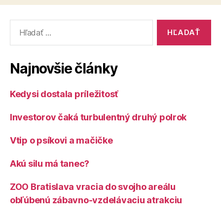
Vyhľadať:
Najnovšie články
Kedysi dostala príležitosť
Investorov čaká turbulentný druhý polrok
Vtip o psíkovi a mačičke
Akú silu má tanec?
ZOO Bratislava vracia do svojho areálu
obľúbenú zábavno-vzdelávaciu atrakciu