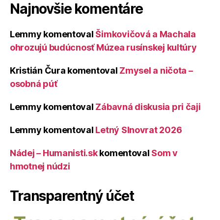
Najnovšie komentáre
Lemmy
komentoval
Šimkovičová a Machala
ohrozujú budúcnosť Múzea rusínskej kultúry
Kristián Čura
komentoval
Zmysel a ničota –
osobná púť
Lemmy
komentoval
Zábavná diskusia pri čaji
Lemmy
komentoval
Letný Slnovrat 2026
Nádej – Humanisti.sk
komentoval
Som v
hmotnej núdzi
Transparentný účet