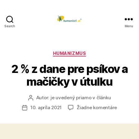
Search
Menu
Humanisti.sk
Kategórie
HUMANIZMUS
2 % z dane pre psíkov a
mačičky v útulku
Autor:
je uvedený priamo v článku
Autor
článku
na
10. apríla 2021
Žiadne komentáre
Dátum
2
článku
%
z
dane