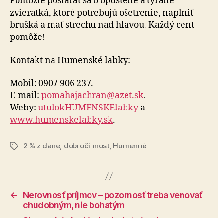
Pomôžte postarať sa o opustené a týrané
zvieratká, ktoré potrebujú ošetrenie, naplniť
brušká a mať strechu nad hlavou. Každý cent
pomôže!
Kontakt na Humenské labky:
Mobil: 0907 906 237.
E-mail:
pomahajachran@azet.sk
.
Weby:
utulokHUMENSKElabky
a
www.humenskelabky.sk
.
2 % z dane
,
dobročinnosť
,
Humenné
Značky
←
Nerovnosť príjmov – pozornosť treba venovať
chudobným, nie bohatým