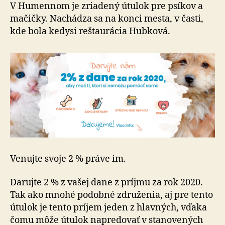
pre
V Humennom je zriadený útulok pre psíkov a
psíkov
mačičky. Nachádza sa na konci mesta, v časti,
a
kde bola kedysi reštaurácia Hubková.
mačičky
v
útulku
Venujte svoje 2 % práve im.
Darujte 2 % z vašej dane z príjmu za rok 2020.
Tak ako mnohé podobné združenia, aj pre tento
útulok je tento príjem jeden z hlavných, vďaka
čomu môže útulok napredovať v stanovených