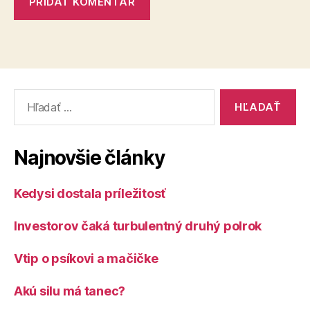
Vyhľadať:
Najnovšie články
Kedysi dostala príležitosť
Investorov čaká turbulentný druhý polrok
Vtip o psíkovi a mačičke
Akú silu má tanec?