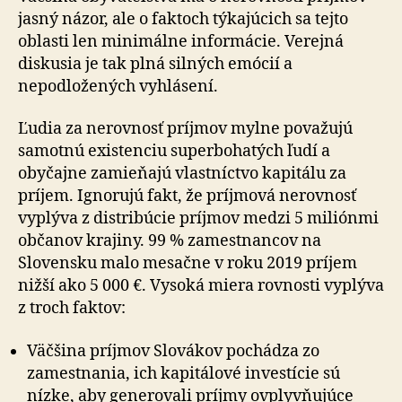
jasný názor, ale o faktoch týkajúcich sa tejto
oblasti len minimálne informácie. Verejná
diskusia je tak plná silných emócií a
nepodložených vyhlásení.
Ľudia za nerovnosť príjmov mylne považujú
samotnú existenciu superbohatých ľudí a
obyčajne zamieňajú vlastníctvo kapitálu za
príjem. Ignorujú fakt, že príjmová nerovnosť
vyplýva z distribúcie príjmov medzi 5 miliónmi
občanov krajiny. 99 % zamestnancov na
Slovensku malo mesačne v roku 2019 príjem
nižší ako 5 000 €. Vysoká miera rovnosti vyplýva
z troch faktov:
Väčšina príjmov Slovákov pochádza zo
zamestnania, ich kapitálové investície sú
nízke, aby generovali príjmy ovplyvňujúce