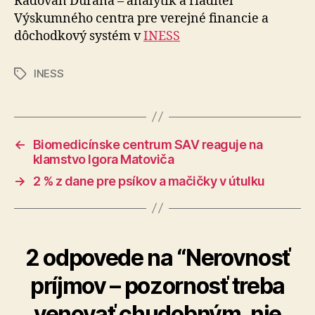
Radovan Ďurana – analytik a riaditeľ
Výskumného centra pre verejné financie a
dôchodkový systém v
INESS
INESS
Značky
←
Biomedicínske centrum SAV reaguje na
klamstvo Igora Matoviča
→
2 % z dane pre psíkov a mačičky v útulku
2 odpovede na “Nerovnosť
príjmov – pozornosť treba
venovať chudobným, nie