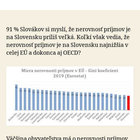
Nerovnosť
príjmov
–
pozornosť
treba
91 % Slovákov si myslí, že nerovnosť príjmov je
venovať
na Slovensku príliš veľká. Koľkí však vedia, že
chudobným,
nerovnosť príjmov je na Slovensku najnižšia v
nie
celej EÚ a dokonca aj OECD?
bohatým
Väčšina obyvateľstva má o nerovnosti príjmov