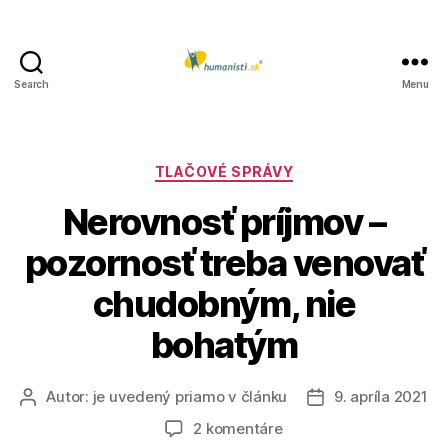
Search
Menu
Humanisti.sk
Kategórie
TLAČOVÉ SPRÁVY
Nerovnosť príjmov –
pozornosť treba venovať
chudobným, nie
bohatým
Autor:
je uvedený priamo v článku
9. apríla 2021
Autor
Dátum
článku
článku
na
2 komentáre