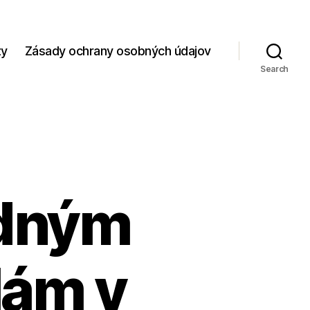
zy
Zásady ochrany osobných údajov
Search
adným
lám v