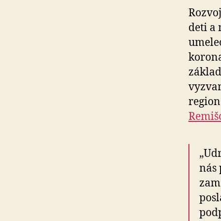
Rozvoj
deti a
umelec
korona
základ
vyzvan
region
Remiš
„Udr
nás 
zame
posl
podp