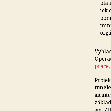
plat
iek 
pomo
mini
orgá
Vyhlas
Opera
práce,
Projek
umelec
situác
základ
sieť Z