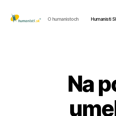
O humanistoch
Humanisti S
Humanisti.sk
Na p
umel