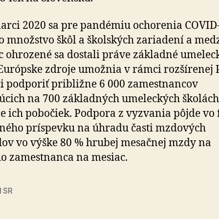
arci 2020 sa pre pandémiu ochorenia COVID
o množstvo škôl a školských zariadení a med
c ohrozené sa dostali práve základné umelec
 Európske zdroje umožnia v rámci rozšírenej 
 podporiť približne 6 000 zamestnancov
úcich na 700 základných umeleckých školách
e ich pobočiek. Podpora z vyzvania pôjde vo
ného príspevku na úhradu časti mzdových
ov vo výške 80 % hrubej mesačnej mzdy na
o zamestnanca na mesiac.
I SR