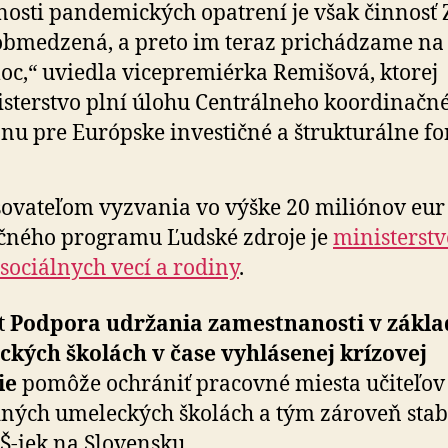
nosti pandemických opatrení je však činnosť 
obmedzená, a preto im teraz prichádzame na
c,“ uviedla vicepremiérka Remišová, ktorej
sterstvo plní úlohu Centrálneho koordinačn
nu pre Európske investičné a štrukturálne fo
ovateľom vyzvania vo výške 20 miliónov eur
čného programu Ľudské zdroje je
ministerstv
 sociálnych vecí a rodiny
.
t
Podpora udržania zamestnanosti v zákl
kých školách v čase vyhlásenej krízovej
ie
pomôže ochrániť pracovné miesta učiteľov
ných umeleckých školách a tým zároveň stabi
UŠ-iek na Slovensku.