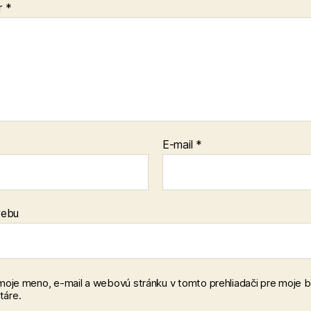
r
*
E-mail
*
webu
 moje meno, e-mail a webovú stránku v tomto prehliadači pre moje 
áre.