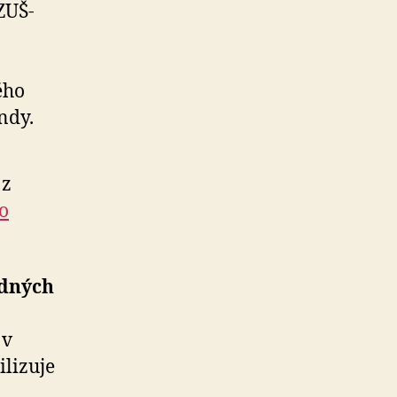
ZUŠ-
ého
ndy.
 z
o
adných
 v
lizuje