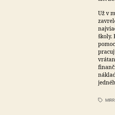
Už v m
zavrel
najvia
školy.
pomoci
pracuj
vrátan
finanč
náklad
jednéh
MIRR
Značky