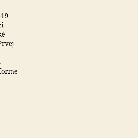
-19
zi
ké
Prvej
,
 forme