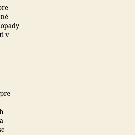
pre
dné
 dopady
i v
 pre
ch
 a
se