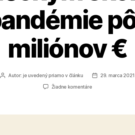
pandémie pô
miliónov €
Autor:
je uvedený priamo v článku
29. marca 2021
Autor
Dátum
článku
článku
na
Žiadne komentáre
Na
pomoc
základným
umeleckým
školám
v