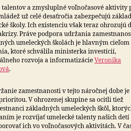
čase
 talentov a zmysluplné voľnočasové aktivity 
pandémie
 mládež už celé desaťročia zabezpečujú zákla
pôjde
20
ké školy. Ich existenciu však teraz ohrozujú
miliónov
krízy. Práve podpora udržania zamestnanost
€
ných umeleckých školách je hlavným cieľom
ia, ktoré schválila ministerka investícií,
álneho rozvoja a informatizácie
Veronika
ová
.
žanie zamestnanosti v tejto náročnej dobe je
prioritou. V ohrozenej skupine sa ocitli tiež
stnanci základných umeleckých škôl, ktorý
aním je rozvíjať umelecké talenty našich detí
orovať ich vo voľnočasových aktivitách. V ča