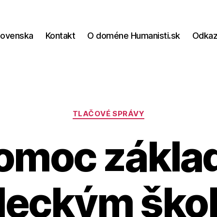
lovenska
Kontakt
O doméne Humanisti.sk
Odka
Kategórie
TLAČOVÉ SPRÁVY
omoc zákl
eckým ško