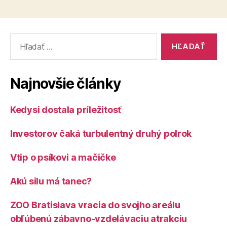
Vyhľadať:
Najnovšie články
Kedysi dostala príležitosť
Investorov čaká turbulentný druhý polrok
Vtip o psíkovi a mačičke
Akú silu má tanec?
ZOO Bratislava vracia do svojho areálu
obľúbenú zábavno-vzdelávaciu atrakciu