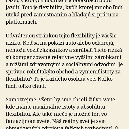
často, v ktorých hodinách a oblastiach budú
jazdiť. Toto je flexibilita, kvôli ktorej mnoho ľudí
uteká pred zamestnaním a hľadajú si prácu na
platformách.
Odvrátenou stránkou tejto flexibility je väčšie
riziko. Keď sa im pokazí auto alebo ochorejú,
nemôžu voziť zákazníkov a zarábať. Tieto riziká
sú kompenzované relatívne vyššími zárobkami
a nižšími zdravotnými a sociálnymi odvodmi. Je
správne robiť takýto obchod a vymeniť istoty za
flexibilitu? To je každého osobná vec. Koľko
ľudí, toľko chutí.
Samozrejme, všetci by sme chceli žiť vo svete,
kde máme maximálne istoty a absolútnu
flexibilitu. Ale také niečo je možné len vo
fantazijnom svete. Náš reálny svet je svet
obmedzených zdrojov a ťažkých rozhodnutí. O