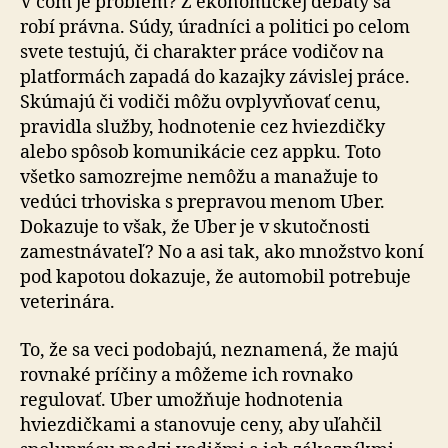
V čom je problém? Z ekonomickej debaty sa
robí právna. Súdy, úradníci a politici po celom
svete testujú, či charakter práce vodičov na
platformách zapadá do kazajky závislej práce.
Skúmajú či vodiči môžu ovplyvňovať cenu,
pravidla služby, hodnotenie cez hviezdičky
alebo spôsob komunikácie cez appku. Toto
všetko samozrejme nemôžu a manažuje to
vedúci trhoviska s prepravou menom Uber.
Dokazuje to však, že Uber je v skutočnosti
zamestnávateľ? No a asi tak, ako množstvo koní
pod kapotou dokazuje, že automobil potrebuje
veterinára.
To, že sa veci podobajú, neznamená, že majú
rovnaké príčiny a môžeme ich rovnako
regulovať. Uber umožňuje hodnotenia
hviezdičkami a stanovuje ceny, aby uľahčil