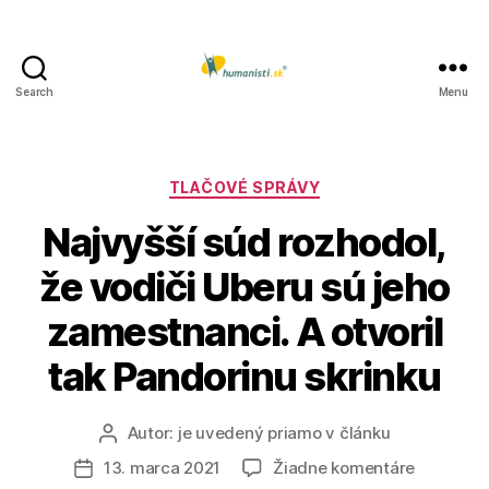
Search
Menu
Humanisti.sk
Kategórie
TLAČOVÉ SPRÁVY
Najvyšší súd rozhodol,
že vodiči Uberu sú jeho
zamestnanci. A otvoril
tak Pandorinu skrinku
Autor:
je uvedený priamo v článku
Autor
článku
na
13. marca 2021
Žiadne komentáre
Dátum