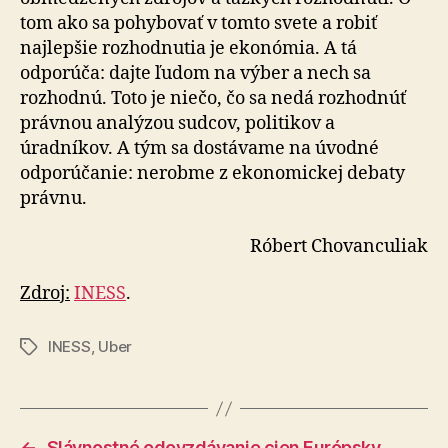
tom ako sa pohybovať v tomto svete a robiť
najlepšie rozhodnutia je ekonómia. A tá
odporúča: dajte ľudom na výber a nech sa
rozhodnú. Toto je niečo, čo sa nedá rozhodnúť
právnou analýzou sudcov, politikov a
úradníkov. A tým sa dostávame na úvodné
odporúčanie: nerobme z ekonomickej debaty
právnu.
Róbert Chovanculiak
Zdroj:
INESS
.
INESS
,
Uber
Značky
←
Slávnostné odovzdávanie cien Európsky