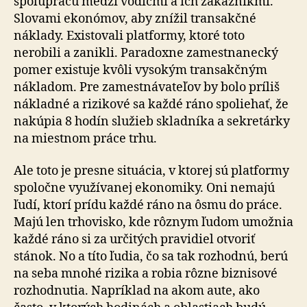
spoluprácu medzi vodičmi a ich zákazníkmi.
Slovami ekonómov, aby znížil transakčné
náklady. Existovali platformy, ktoré toto
nerobili a zanikli. Paradoxne zamestnanecký
pomer existuje kvôli vysokým transakčným
nákladom. Pre zamestnávateľov by bolo príliš
nákladné a rizikové sa každé ráno spoliehať, že
nakúpia 8 hodín služieb skladníka a sekretárky
na miestnom práce trhu.
Ale toto je presne situácia, v ktorej sú platformy
spoločne využívanej ekonomiky. Oni nemajú
ľudí, ktorí prídu každé ráno na ôsmu do práce.
Majú len trhovisko, kde rôznym ľudom umožnia
každé ráno si za určitých pravidiel otvoriť
stánok. No a títo ľudia, čo sa tak rozhodnú, berú
na seba mnohé rizika a robia rôzne biznisové
rozhodnutia. Napríklad na akom aute, ako