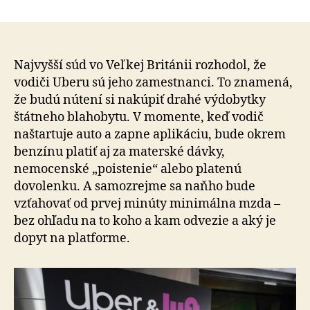
Najvyšší
článku
súd
rozhodol,
že
vodiči
Najvyšší súd vo Veľkej Británii rozhodol, že
Uberu
vodiči Uberu sú jeho zamestnanci. To znamená,
sú
že budú nútení si nakúpiť drahé výdobytky
jeho
štátneho blahobytu. V momente, keď vodič
zamestna
naštartuje auto a zapne aplikáciu, bude okrem
A
benzínu platiť aj za materské dávky,
otvoril
nemocenské „poistenie“ alebo platenú
tak
Pandorin
dovolenku. A samozrejme sa naňho bude
skrinku
vzťahovať od prvej minúty minimálna mzda –
bez ohľadu na to koho a kam odvezie a aký je
dopyt na platforme.