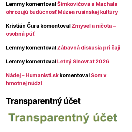
Lemmy
komentoval
Šimkovičová a Machala
ohrozujú budúcnosť Múzea rusínskej kultúry
Kristián Čura
komentoval
Zmysel a ničota –
osobná púť
Lemmy
komentoval
Zábavná diskusia pri čaji
Lemmy
komentoval
Letný Slnovrat 2026
Nádej – Humanisti.sk
komentoval
Som v
hmotnej núdzi
Transparentný účet