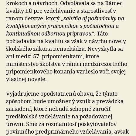
krokoch a návrhoch. Odvolávala sa na Rámec
kvality EÚ pre vzdelávanie a starostlivosť v
ranom detstve, ktorý „
zahŕňa aj požiadavky na
kvalifikovaných pracovníkov s počiatočnou a
kontinuálnou odbornou prípravou
“. Táto
požiadavka na kvalitu sa však v návrhu novely
školského zákona nenachádza. Nevyskytla sa
ani medzi 57. pripomienkami, ktoré
ministerstvo školstva v rámci medzirezortného
pripomienkového konania vznieslo voči svojej
vlastnej novele.
Vyjadrujeme opodstatnenú obavu, že týmto
spôsobom bude umožnený vznik a prevádzka
zariadení, ktoré nebudú schopné zaručiť
predškolské vzdelávanie na požadovanej
úrovni. Sme za rozmanitosť poskytovateľov
povinného predprimárneho vzdelávania, avšak