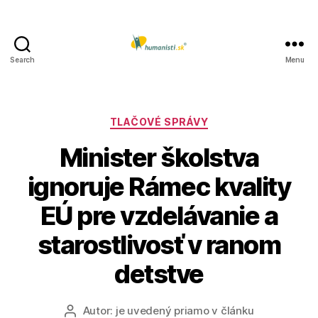
Search
Menu
Humanisti.sk
Kategórie
TLAČOVÉ SPRÁVY
Minister školstva
ignoruje Rámec kvality
EÚ pre vzdelávanie a
starostlivosť v ranom
detstve
Autor:
je uvedený priamo v článku
Autor