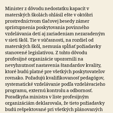
Minister z dôvodu nedostatku kapacít v
materských školách ohlásil ešte v októbri
prostredníctvom tlačovej besedy zámer
sprístupnenia poskytovania povinného
vzdelávania detí aj zariadeniam nezaradeným
v sieti škôl. Tie v súčasnosti, na rozdiel od
materských škôl, nemusia spĺňať požiadavky
stanovené legislatívou. Z tohto dôvodu
profesijné organizácie upozornili na
nevyhnutnosť nastavenia štandardov kvality,
ktoré budú platné pre všetkých poskytovateľov
rovnako. Požadujú kvalifikovanosť pedagógov,
systematické vzdelávanie podľa vzdelávacieho
programu, externú kontrolu a odbornosť.
Poradkyňa ministra v liste profesijným
organizáciám deklarovala, že tieto požiadavky
budú rešpektované pri všetkých plánovaných