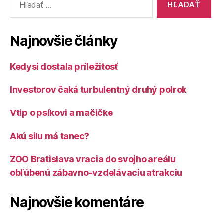
Najnovšie články
Kedysi dostala príležitosť
Investorov čaká turbulentný druhý polrok
Vtip o psíkovi a mačičke
Akú silu má tanec?
ZOO Bratislava vracia do svojho areálu
obľúbenú zábavno-vzdelávaciu atrakciu
Najnovšie komentáre