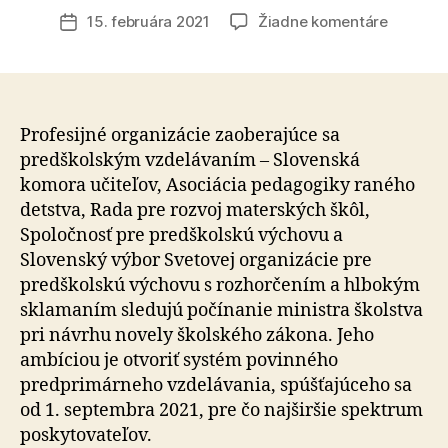
článku
na
15. februára 2021
Žiadne komentáre
Dátum
Minister
článku
školstva
ignoruje
Rámec
kvality
Profesijné organizácie zaoberajúce sa
EÚ
predškolským vzdelávaním – Slovenská
pre
komora učiteľov, Asociácia pedagogiky raného
vzdeláv
detstva, Rada pre rozvoj materských škôl,
a
Spoločnosť pre predškolskú výchovu a
starostl
Slovenský výbor Svetovej organizácie pre
v
predškolskú výchovu s rozhorčením a hlbokým
ranom
detstve
sklamaním sledujú počínanie ministra školstva
pri návrhu novely školského zákona. Jeho
ambíciou je otvoriť systém povinného
predprimárneho vzdelávania, spúšťajúceho sa
od 1. septembra 2021, pre čo najširšie spektrum
poskytovateľov.