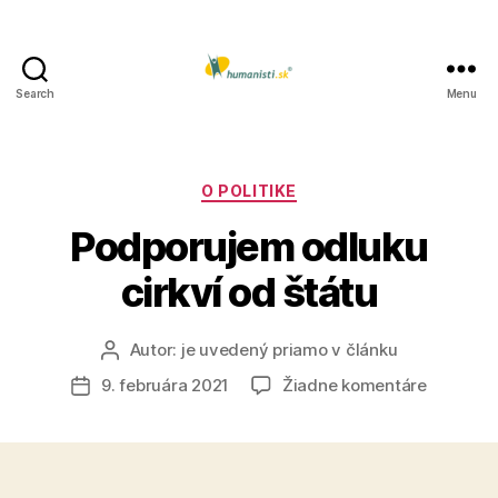
Search
Menu
Humanisti.sk
Kategórie
O POLITIKE
Podporujem odluku
cirkví od štátu
Autor:
je uvedený priamo v článku
Autor
článku
na
9. februára 2021
Žiadne komentáre
Dátum
Podporu
článku
odluku
cirkví
od