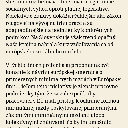
stierania rozdielov v odmeňovaní a garancie
sociálnych výhod oproti platnej legislatíve.
Kolektívne zmluvy dokážu rýchlejšie ako zákon
reagovať na vývoj na trhu práce a sú
adaptabilnejšie na podmienky konkrétnych
podnikov. Na Slovensku je však trend opačný.
Naša krajina nabrala kurz vzďaľovania sa od
európskeho sociálneho modelu.
V týchto dňoch prebieha aj pripomienkové
konanie k návrhu európskej smernice o
primeraných minimálnych mzdách v Európskej
únii. Cieľom tejto iniciatívy je zlepšiť pracovné
podmienky tým, že sa zabezpečí, aby
pracovníci v EÚ mali prístup k ochrane formou
minimálnej mzdy poskytovanej primeranými
zákonnými minimálnymi mzdami alebo
kolektívnymi zmluvami, čo by im umožnilo