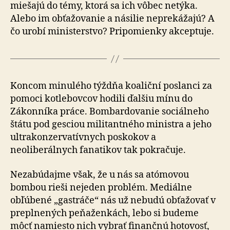
miešajú do témy, ktorá sa ich vôbec netýka.
Alebo im obťažovanie a násilie neprekážajú? A
čo urobí ministerstvo? Pripomienky akceptuje.
Koncom minulého týždňa koaliční poslanci za
pomoci kotlebovcov hodili ďalšiu mínu do
Zákonníka práce. Bombardovanie sociálneho
štátu pod gesciou militantného ministra a jeho
ultrakonzervatívnych poskokov a
neoliberálnych fanatikov tak pokračuje.
Nezabúdajme však, že u nás sa atómovou
bombou rieši nejeden problém. Mediálne
obľúbené „gastráče“ nás už nebudú obťažovať v
preplnených peňaženkách, lebo si budeme
môcť namiesto nich vybrať finančnú hotovosť,