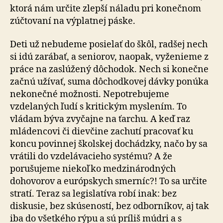
ktorá nám určite zlepší náladu pri konečnom
zúčtovaní na výplatnej páske.
Deti už nebudeme posielať do škôl, radšej nech
si idú zarábať, a seniorov, naopak, vyženieme z
práce na zaslúžený dôchodok. Nech si konečne
začnú užívať, suma dôchodkovej dávky ponúka
nekonečné možnosti. Nepotrebujeme
vzdelaných ľudí s kritickým myslením. To
vládam býva zvyčajne na ťarchu. A keď raz
mládencovi či dievčine zachutí pracovať ku
koncu povinnej školskej dochádzky, načo by sa
vrátili do vzdelávacieho systému? A že
porušujeme niekoľko medzinárodných
dohovorov a európskych smerníc?! To sa určite
stratí. Teraz sa legislatíva robí inak: bez
diskusie, bez skúseností, bez odborníkov, aj tak
iba do všetkého rýpu a sú príliš múdri a s