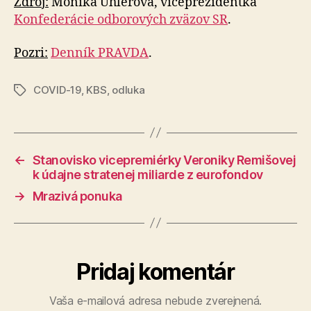
Zdroj:
Monika Uhlerová, viceprezidentka
Konfederácie odborových zväzov SR
.
Pozri:
Denník PRAVDA
.
COVID-19
,
KBS
,
odluka
Značky
←
Stanovisko vicepremiérky Veroniky Remišovej
k údajne stratenej miliarde z eurofondov
→
Mrazivá ponuka
Pridaj komentár
Vaša e-mailová adresa nebude zverejnená.