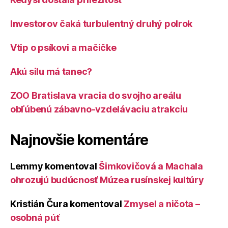
Investorov čaká turbulentný druhý polrok
Vtip o psíkovi a mačičke
Akú silu má tanec?
ZOO Bratislava vracia do svojho areálu
obľúbenú zábavno-vzdelávaciu atrakciu
Najnovšie komentáre
Lemmy
komentoval
Šimkovičová a Machala
ohrozujú budúcnosť Múzea rusínskej kultúry
Kristián Čura
komentoval
Zmysel a ničota –
osobná púť