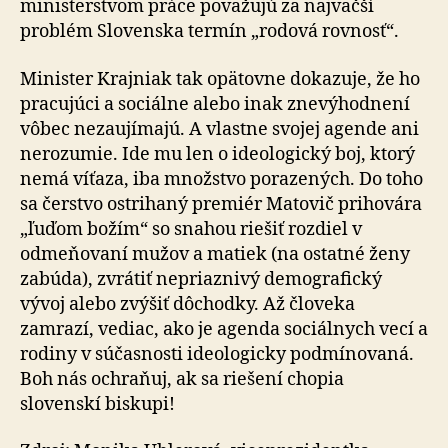
ministerstvom práce považujú za najväčší
problém Slovenska termín „rodová rovnosť“.
Minister Krajniak tak opätovne dokazuje, že ho
pracujúci a sociálne alebo inak znevýhodnení
vôbec nezaujímajú. A vlastne svojej agende ani
nerozumie. Ide mu len o ideologický boj, ktorý
nemá víťaza, iba množstvo porazených. Do toho
sa čerstvo ostrihaný premiér Matovič prihovára
„ľuďom božím“ so snahou riešiť rozdiel v
odmeňovaní mužov a matiek (na ostatné ženy
zabúda), zvrátiť nepriaznivý demografický
vývoj alebo zvýšiť dôchodky. Až človeka
zamrazí, vediac, ako je agenda sociálnych vecí a
rodiny v súčasnosti ideologicky podmínovaná.
Boh nás ochraňuj, ak sa riešení chopia
slovenskí biskupi!