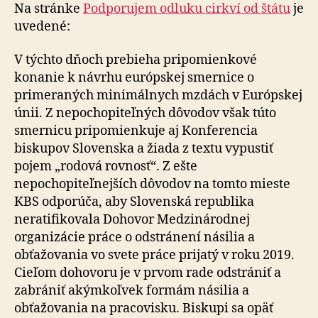
štátu
Na stránke
Podporujem odluku cirkví od štátu
je
uvedené:
V týchto dňoch prebieha pripomienkové
konanie k návrhu európskej smernice o
primeraných minimálnych mzdách v Európskej
únii. Z nepochopiteľných dôvodov však túto
smernicu pripomienkuje aj Konferencia
biskupov Slovenska a žiada z textu vypustiť
pojem „rodová rovnosť“. Z ešte
nepochopiteľnejších dôvodov na tomto mieste
KBS odporúča, aby Slovenská republika
neratifikovala Dohovor Medzinárodnej
organizácie práce o odstránení násilia a
obťažovania vo svete práce prijatý v roku 2019.
Cieľom dohovoru je v prvom rade odstrániť a
zabrániť akýmkoľvek formám násilia a
obťažovania na pracovisku. Biskupi sa opäť