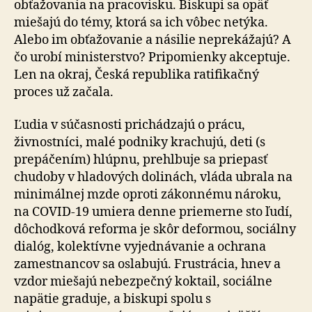
obťažovania na pracovisku. Biskupi sa opäť
miešajú do témy, ktorá sa ich vôbec netýka.
Alebo im obťažovanie a násilie neprekážajú? A
čo urobí ministerstvo? Pripomienky akceptuje.
Len na okraj, Česká republika ratifikačný
proces už začala.
Ľudia v súčasnosti prichádzajú o prácu,
živnostníci, malé podniky krachujú, deti (s
prepáčením) hlúpnu, prehlbuje sa priepasť
chudoby v hladových dolinách, vláda ubrala na
minimálnej mzde oproti zákonnému nároku,
na COVID-19 umiera denne priemerne sto ľudí,
dôchodková reforma je skôr deformou, sociálny
dialóg, kolektívne vyjednávanie a ochrana
zamestnancov sa oslabujú. Frustrácia, hnev a
vzdor miešajú nebezpečný koktail, sociálne
napätie graduje, a biskupi spolu s