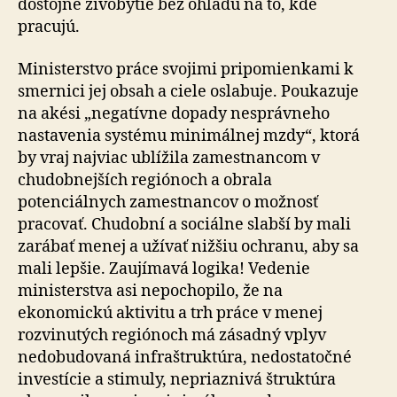
dôstojné živobytie bez ohľadu na to, kde
pracujú.
Ministerstvo práce svojimi pripomienkami k
smernici jej obsah a ciele oslabuje. Poukazuje
na akési „negatívne dopady nesprávneho
nastavenia systému minimálnej mzdy“, ktorá
by vraj najviac ublížila zamestnancom v
chudobnejších regiónoch a obrala
potenciálnych zamestnancov o možnosť
pracovať. Chudobní a sociálne slabší by mali
zarábať menej a užívať nižšiu ochranu, aby sa
mali lepšie. Zaujímavá logika! Vedenie
ministerstva asi nepochopilo, že na
ekonomickú aktivitu a trh práce v menej
rozvinutých regiónoch má zásadný vplyv
nedobudovaná infraštruktúra, nedostatočné
investície a stimuly, nepriaznivá štruktúra