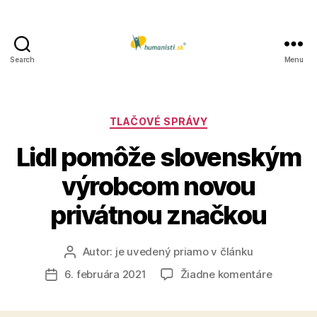
Search
Menu
Humanisti.sk
Kategórie
TLAČOVÉ SPRÁVY
Lidl pomôže slovenským
výrobcom novou
privátnou značkou
Autor:
je uvedený priamo v článku
Autor
článku
na
6. februára 2021
Žiadne komentáre
Dátum
Lidl
článku
pomôže