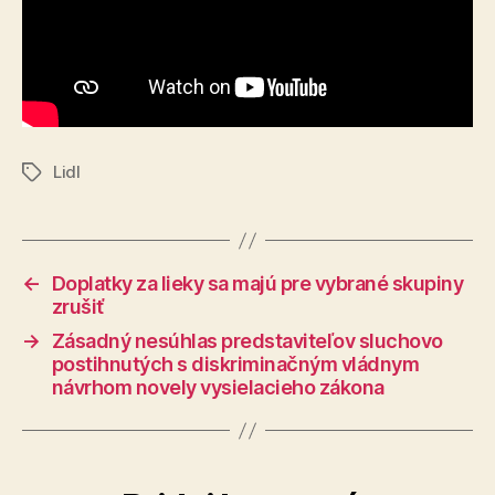
Lidl
Značky
←
Doplatky za lieky sa majú pre vybrané skupiny
zrušiť
→
Zásadný nesúhlas predstaviteľov sluchovo
postihnutých s diskriminačným vládnym
návrhom novely vysielacieho zákona