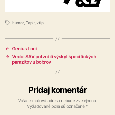
humor
,
Tapír
,
vtip
Značky
←
Genius Loci
→
Vedci SAV potvrdili výskyt špecifických
parazitov u bobrov
Pridaj komentár
Vaša e-mailová adresa nebude zverejnená.
Vyžadované polia sú označené
*