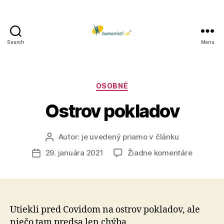
Search
Menu
Humanisti.sk
Kategórie
OSOBNÉ
Ostrov pokladov
Autor:
je uvedený priamo v článku
Autor
článku
na
29. januára 2021
Žiadne komentáre
Dátum
Ostrov
článku
poklado
Utiekli pred Covidom na ostrov pokladov, ale
niečo tam predsa len chýba.