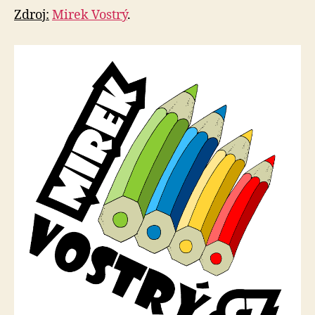
Zdroj:
Mirek Vostrý
.