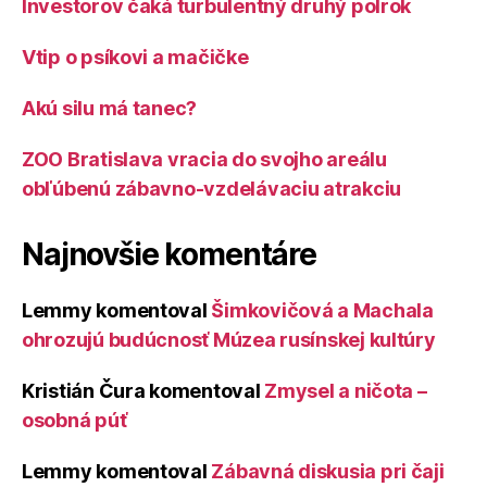
Investorov čaká turbulentný druhý polrok
Vtip o psíkovi a mačičke
Akú silu má tanec?
ZOO Bratislava vracia do svojho areálu
obľúbenú zábavno-vzdelávaciu atrakciu
Najnovšie komentáre
Lemmy
komentoval
Šimkovičová a Machala
ohrozujú budúcnosť Múzea rusínskej kultúry
Kristián Čura
komentoval
Zmysel a ničota –
osobná púť
Lemmy
komentoval
Zábavná diskusia pri čaji