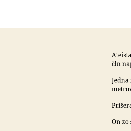
Ateist
čln na
Jedna 
metrov
Príšer
On zo 