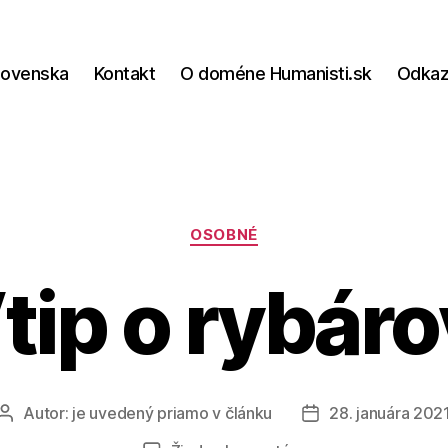
lovenska
Kontakt
O doméne Humanisti.sk
Odka
Kategórie
OSOBNÉ
tip o rybáro
Autor:
je uvedený priamo v článku
28. januára 202
Autor
Dátum
článku
článku