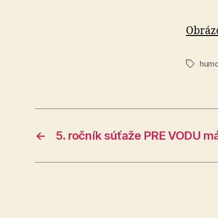
Obráz
humo
Značky
←
5. ročník súťaže PRE VODU má