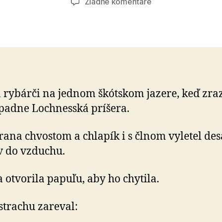
na
Žiadne komentáre
Vtip
o
rybárovi
a rybárči na jednom škótskom jazere, keď zra
padne Lochnesská príšera.
rana chvostom a chlapík i s člnom vyletel des
 do vzduchu.
a otvorila papuľu, aby ho chytila.
strachu zareval: