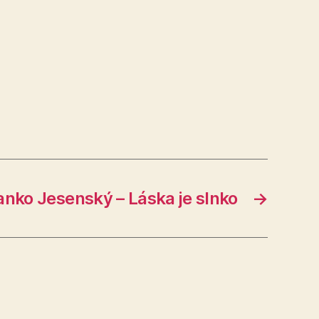
anko Jesenský – Láska je slnko
→