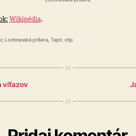
ok:
Wikipédia
.
r
,
Lochnesská príšera
,
Tapír
,
vtip
 víťazov
J
Pridaj komentár