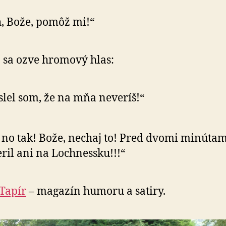
, Bože, pomôž mi!“
 sa ozve hromový hlas:
lel som, že na mňa neveríš!“
 no tak! Bože, nechaj to! Pred dvomi minúta
ril ani na Lochnessku!!!“
Tapír
– magazín humoru a satiry.