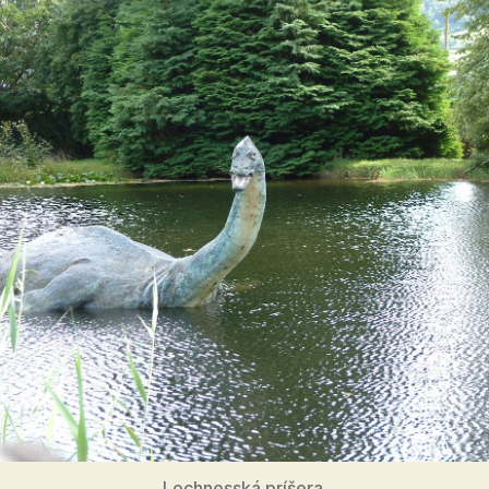
Lochnesská príšera.