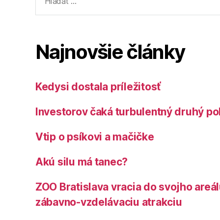
Najnovšie články
Kedysi dostala príležitosť
Investorov čaká turbulentný druhý po
Vtip o psíkovi a mačičke
Akú silu má tanec?
ZOO Bratislava vracia do svojho areá
zábavno-vzdelávaciu atrakciu