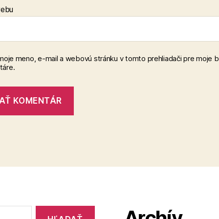
webu
 moje meno, e-mail a webovú stránku v tomto prehliadači pre moje 
áre.
Archív