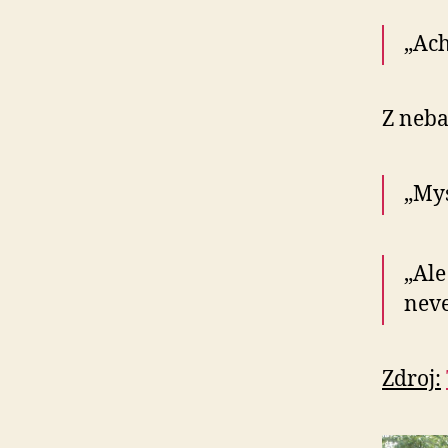
„Ach
Z neba
„Mys
„Ale
neve
Zdroj: