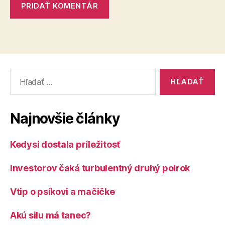
Vyhľadať:
Najnovšie články
Kedysi dostala príležitosť
Investorov čaká turbulentný druhý polrok
Vtip o psíkovi a mačičke
Akú silu má tanec?