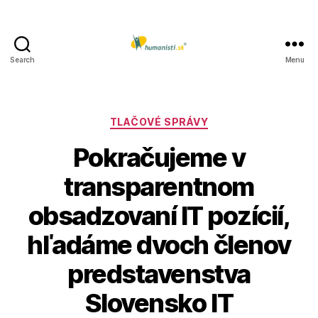
Search
Menu
Humanisti.sk
Kategórie
TLAČOVÉ SPRÁVY
Pokračujeme v
transparentnom
obsadzovaní IT pozícií,
hľadáme dvoch členov
predstavenstva
Slovensko IT