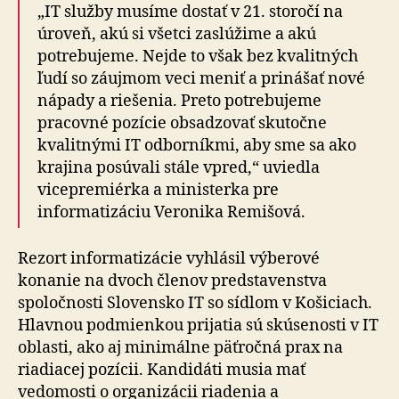
„IT služby musíme dostať v 21. storočí na
úroveň, akú si všetci zaslúžime a akú
potrebujeme. Nejde to však bez kvalitných
ľudí so záujmom veci meniť a prinášať nové
nápady a riešenia. Preto potrebujeme
pracovné pozície obsadzovať skutočne
kvalitnými IT odborníkmi, aby sme sa ako
krajina posúvali stále vpred,“ uviedla
vicepremiérka a ministerka pre
informatizáciu Veronika Remišová.
Rezort informatizácie vyhlásil výberové
konanie na dvoch členov predstavenstva
spoločnosti Slovensko IT so sídlom v Košiciach.
Hlavnou podmienkou prijatia sú skúsenosti v IT
oblasti, ako aj minimálne päťročná prax na
riadiacej pozícii. Kandidáti musia mať
vedomosti o organizácii riadenia a