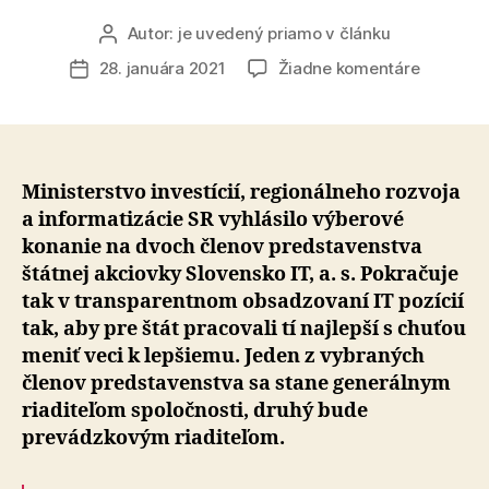
Autor:
je uvedený priamo v článku
Autor
článku
na
28. januára 2021
Žiadne komentáre
Dátum
Pokraču
článku
v
transpa
obsadzo
IT
Ministerstvo investícií, regionálneho rozvoja
pozícií,
a informatizácie SR vyhlásilo výberové
hľadáme
konanie na dvoch členov predstavenstva
dvoch
štátnej akciovky Slovensko IT, a. s. Pokračuje
členov
tak v transparentnom obsadzovaní IT pozícií
predstav
tak, aby pre štát pracovali tí najlepší s chuťou
Slovens
meniť veci k lepšiemu. Jeden z vybraných
IT
členov predstavenstva sa stane generálnym
riaditeľom spoločnosti, druhý bude
prevádzkovým riaditeľom.