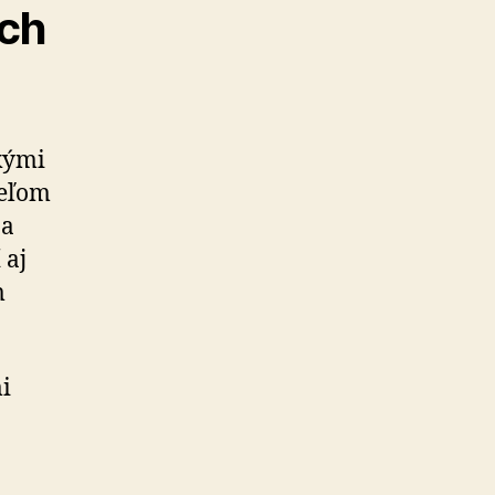
ich
kými
ieľom
 a
 aj
m
i