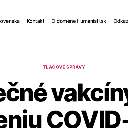
lovenska
Kontakt
O doméne Humanisti.sk
Odka
Kategórie
TLAČOVÉ SPRÁVY
čné vakcíny
eniu COVID-