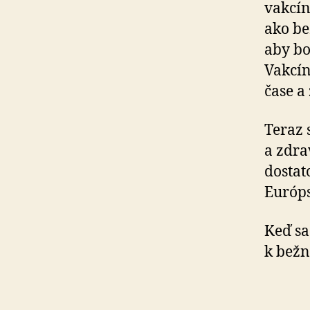
vakcín
ako be
aby bo
Vakcín
čase a
Teraz 
a zdra
dostat
Európs
Keď sa
k bežn