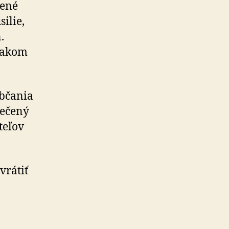
dené
ilie,
.
vnakom
občania
pečený
teľov
vrátiť