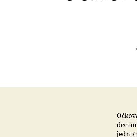
Očkova
decemb
jednot