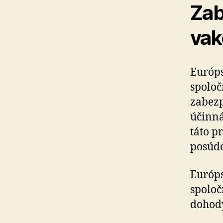
Zab
vak
Európs
spoloč
zabezp
účinná
táto p
posúd
Európs
spoloč
dohod