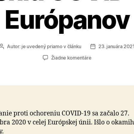
Európanov
Autor:
je uvedený priamo v článku
23. januára 202
Autor
Dátum
článku
článku
na
Žiadne komentáre
Bezpečné
vakcíny
proti
ochoreniu
COVID-
19
pre
nie proti ochoreniu COVID-19 sa začalo 27.
Európanov
ra 2020 v celej Európskej únii. Išlo o okamih
y.