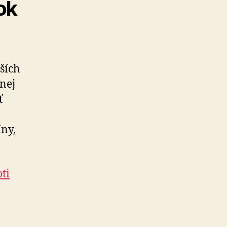
ok
ších
nej
ť
íny,
ti