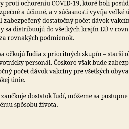
y proti ochoreniu COVID-19, ktoré boli posú
zpečné a účinné, a v súčasnosti vyvíja veľké ús
l zabezpečený dostatočný počet dávok vakcín
y sa distribuujú do všetkých krajín EÚ v ro
 za rovnakých podmienok.
sa očkujú ľudia z prioritných skupín – starší 
votnícky personál. Čoskoro však bude zabez
očný počet dávok vakcíny pre všetkých obyva
kej únie.
 zaočkuje dostatok ľudí, môžeme sa postupne 
ému spôsobu života.