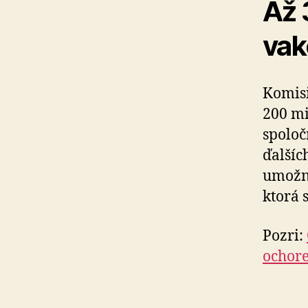
Až 
vak
Komisi
200 mi
spoloč
ďalšíc
umožni
ktorá 
Pozri:
ochor