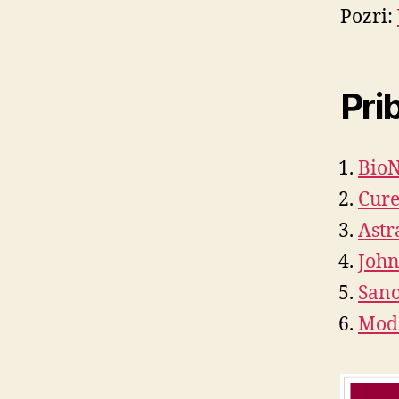
Pozri:
Pri
BioN
Cur
Astr
John
Sano
Mod