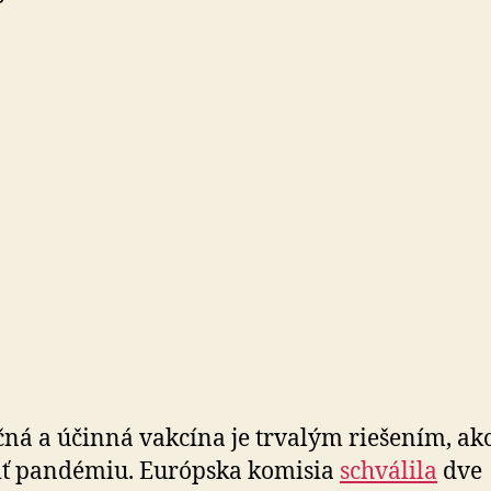
ná a účinná vakcína je trvalým riešením, ak
iť pandémiu. Európska komisia
schválila
dve