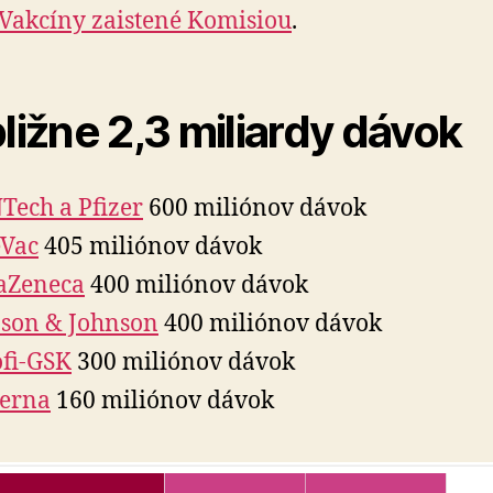
Vakcíny zaistené Komisiou
.
bližne 2,3 miliardy dávok
Tech a Pfizer
600 miliónov dávok
eVac
405 miliónov dávok
aZeneca
400 miliónov dávok
son & Johnson
400 miliónov dávok
fi-GSK
300 miliónov dávok
erna
160 miliónov dávok