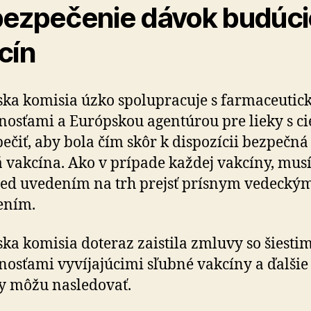
ezpečenie dávok budúc
cín
ka komisia úzko spolupracuje s farmaceutic
nosťami a Európskou agentúrou pre lieky s c
ečiť, aby bola čím skôr k dispozícii bezpečná
 vakcína. Ako v prípade každej vakcíny, musí
red uvedením na trh prejsť prísnym vedecký
ením.
ka komisia doteraz zaistila zmluvy so šiestim
nosťami vyvíjajúcimi sľubné vakcíny a ďalšie
y môžu nasledovať.