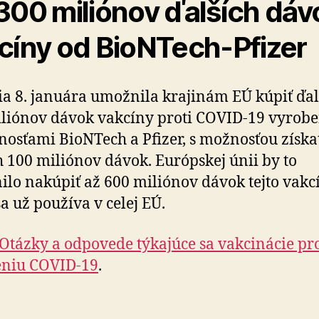
300 miliónov ďalších dáv
cíny od BioNTech-Pfizer
a 8. januára umožnila krajinám EÚ kúpiť ďal
liónov dávok vakcíny proti COVID-19 vyrobe
nosťami BioNTech a Pfizer, s možnosťou získa
h 100 miliónov dávok. Európskej únii by to
lo nakúpiť až 600 miliónov dávok tejto vakc
sa už používa v celej EÚ.
Otázky a odpovede týkajúce sa vakcinácie pro
eniu COVID-19
.