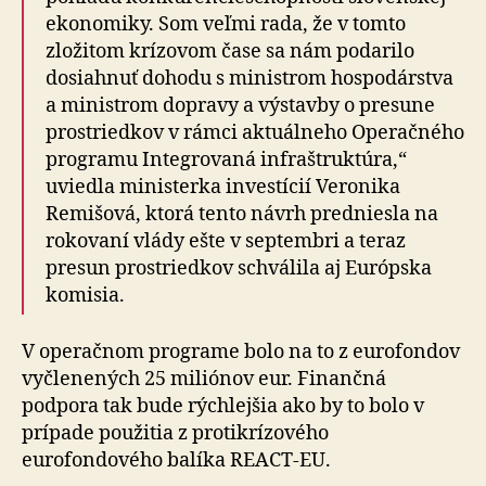
ekonomiky. Som veľmi rada, že v tomto
zložitom krízovom čase sa nám podarilo
dosiahnuť dohodu s ministrom hospodárstva
a ministrom dopravy a výstavby o presune
prostriedkov v rámci aktuálneho Operačného
programu Integrovaná infraštruktúra,“
uviedla ministerka investícií Veronika
Remišová, ktorá tento návrh predniesla na
rokovaní vlády ešte v septembri a teraz
presun prostriedkov schválila aj Európska
komisia.
V operačnom programe bolo na to z eurofondov
vyčlenených 25 miliónov eur. Finančná
podpora tak bude rýchlejšia ako by to bolo v
prípade použitia z protikrízového
eurofondového balíka REACT-EU.