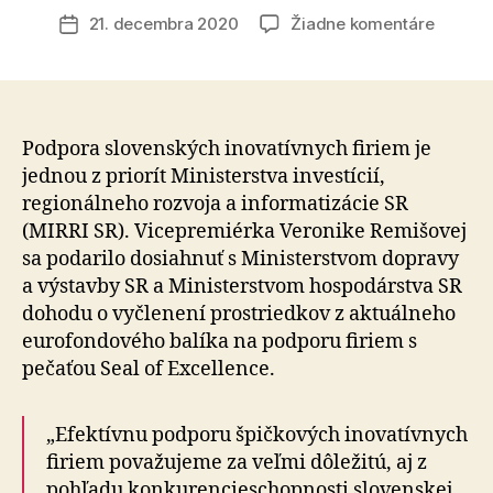
článku
na
21. decembra 2020
Žiadne komentáre
Dátum
Návrh
článku
ministe
Remišo
umožní
rýchlu
Podpora slovenských inovatívnych firiem je
pomoc
jednou z priorít Ministerstva investícií,
pre
regionálneho rozvoja a informatizácie SR
sloven
(MIRRI SR). Vicepremiérka Veronike Remišovej
inovatí
sa podarilo dosiahnuť s Ministerstvom dopravy
firmy
a výstavby SR a Ministerstvom hospodárstva SR
dohodu o vyčlenení prostriedkov z aktuálneho
eurofondového balíka na podporu firiem s
pečaťou Seal of Excellence.
„Efektívnu podporu špičkových inovatívnych
firiem považujeme za veľmi dôležitú, aj z
pohľadu konkurencieschopnosti slovenskej