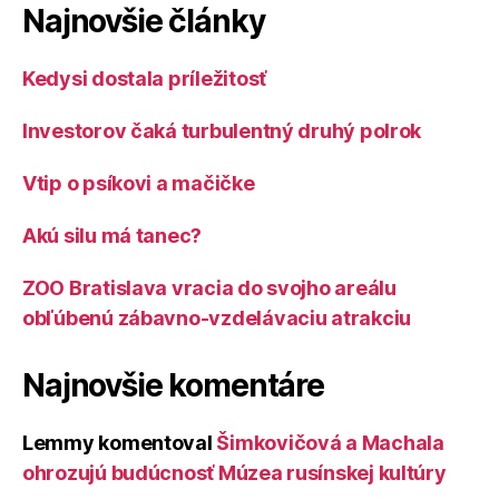
Najnovšie články
Kedysi dostala príležitosť
Investorov čaká turbulentný druhý polrok
Vtip o psíkovi a mačičke
Akú silu má tanec?
ZOO Bratislava vracia do svojho areálu
obľúbenú zábavno-vzdelávaciu atrakciu
Najnovšie komentáre
Lemmy
komentoval
Šimkovičová a Machala
ohrozujú budúcnosť Múzea rusínskej kultúry