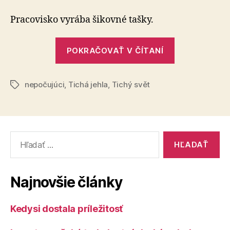
jehla
(Tichá
Pracovisko vyrába šikovné tašky.
ihla)
„Tichá
POKRAČOVAŤ V ČÍTANÍ
jehla
(Tichá
nepočujúci
,
Tichá jehla
,
Tichý svět
ihla)“
Značky
Vyhľadať:
Najnovšie články
Kedysi dostala príležitosť