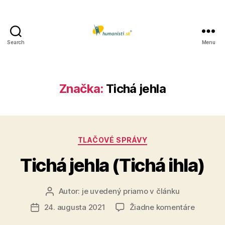
Search
Menu
Humanisti.sk
Značka:
Tichá jehla
Kategórie
TLAČOVÉ SPRÁVY
Tichá jehla (Tichá ihla)
Autor:
je uvedený priamo v článku
Autor
článku
na
24. augusta 2021
Žiadne komentáre
Dátum
Tichá
článku