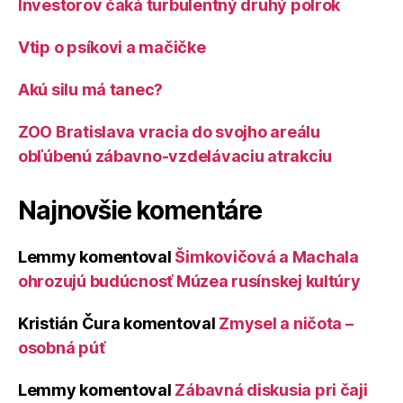
Investorov čaká turbulentný druhý polrok
Vtip o psíkovi a mačičke
Akú silu má tanec?
ZOO Bratislava vracia do svojho areálu
obľúbenú zábavno-vzdelávaciu atrakciu
Najnovšie komentáre
Lemmy
komentoval
Šimkovičová a Machala
ohrozujú budúcnosť Múzea rusínskej kultúry
Kristián Čura
komentoval
Zmysel a ničota –
osobná púť
Lemmy
komentoval
Zábavná diskusia pri čaji