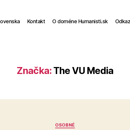
lovenska
Kontakt
O doméne Humanisti.sk
Odka
Značka:
The VU Media
Kategórie
OSOBNÉ