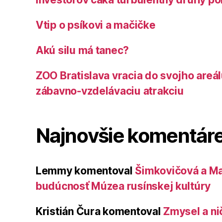
Vtip o psíkovi a mačičke
Akú silu má tanec?
ZOO Bratislava vracia do svojho areá
zábavno-vzdelávaciu atrakciu
Najnovšie komentár
Lemmy
komentoval
Šimkovičová a Ma
budúcnosť Múzea rusínskej kultúry
Kristián Čura
komentoval
Zmysel a ni