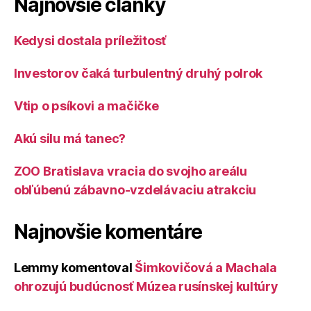
Najnovšie články
Kedysi dostala príležitosť
Investorov čaká turbulentný druhý polrok
Vtip o psíkovi a mačičke
Akú silu má tanec?
ZOO Bratislava vracia do svojho areálu
obľúbenú zábavno-vzdelávaciu atrakciu
Najnovšie komentáre
Lemmy
komentoval
Šimkovičová a Machala
ohrozujú budúcnosť Múzea rusínskej kultúry