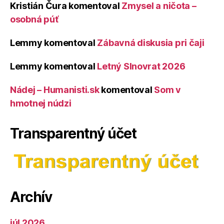
Kristián Čura
komentoval
Zmysel a ničota –
osobná púť
Lemmy
komentoval
Zábavná diskusia pri čaji
Lemmy
komentoval
Letný Slnovrat 2026
Nádej – Humanisti.sk
komentoval
Som v
hmotnej núdzi
Transparentný účet
Archív
júl 2026