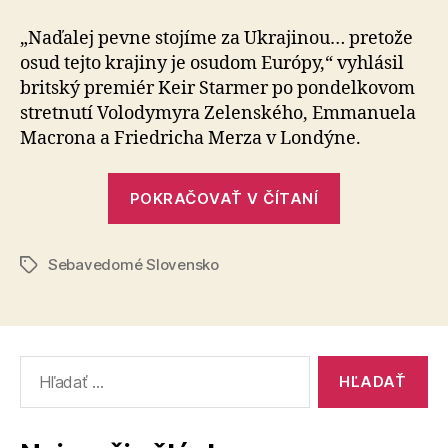
Sloven
„Naďalej pevne stojíme za Ukrajinou… pretože
osud tejto krajiny je osudom Európy,“ vyhlásil
britský premiér Keir Starmer po pondelkovom
stretnutí Volodymyra Ze­len­ské­ho, Emmanuela
Macrona a Friedricha Merza v Londýne.
„Sebavedom
POKRAČOVAŤ V ČÍTANÍ
Slovensko“
Sebavedomé Slovensko
Značky
Vyhľadať: