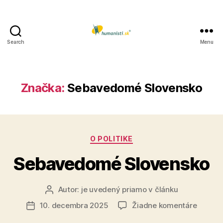
Search
Menu
Humanisti.sk
Značka:
Sebavedomé Slovensko
Kategórie
O POLITIKE
Sebavedomé Slovensko
Autor:
je uvedený priamo v článku
Autor
článku
na
10. decembra 2025
Žiadne komentáre
Dátum
Sebav
článku