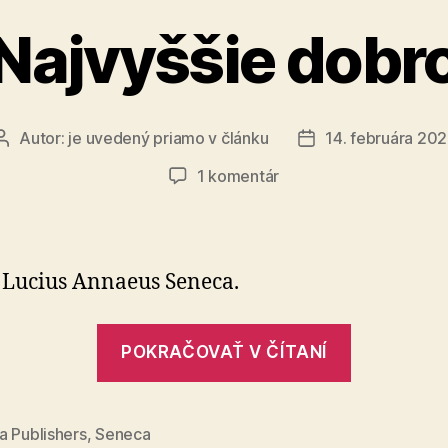
Najvyššie dobr
Autor:
je uvedený priamo v článku
14. februára 202
Autor
Dátum
článku
článku
na
1 komentár
Najvyššie
dobro
 Lucius Annaeus Seneca.
„Najvyšši
POKRAČOVAŤ V ČÍTANÍ
dobro“
a Publishers
,
Seneca