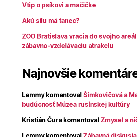
Vtip o psíkovi a mačičke
Akú silu má tanec?
ZOO Bratislava vracia do svojho areá
zábavno-vzdelávaciu atrakciu
Najnovšie komentár
Lemmy
komentoval
Šimkovičová a Ma
budúcnosť Múzea rusínskej kultúry
Kristián Čura
komentoval
Zmysel a ni
Lemmy
komentoval
Zábavná diskusia 