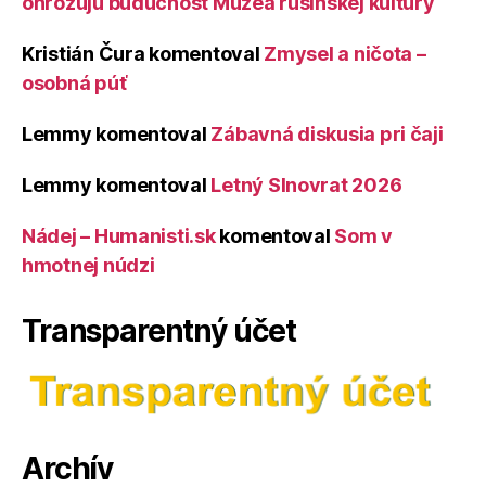
ohrozujú budúcnosť Múzea rusínskej kultúry
Kristián Čura
komentoval
Zmysel a ničota –
osobná púť
Lemmy
komentoval
Zábavná diskusia pri čaji
Lemmy
komentoval
Letný Slnovrat 2026
Nádej – Humanisti.sk
komentoval
Som v
hmotnej núdzi
Transparentný účet
Archív