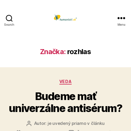
Search
Menu
Humanisti.sk
Značka:
rozhlas
Kategórie
VEDA
Budeme mať
univerzálne antisérum?
Autor:
je uvedený priamo v článku
Autor
článku