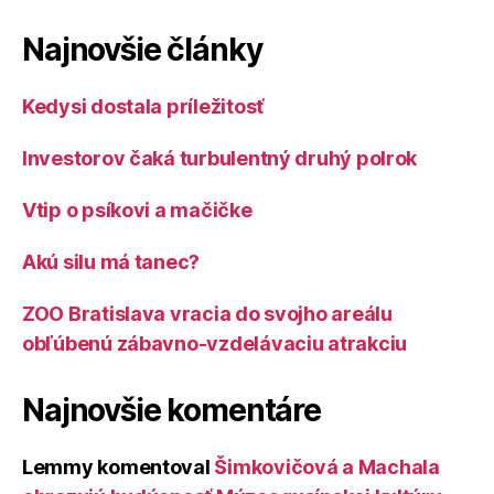
Najnovšie články
Kedysi dostala príležitosť
Investorov čaká turbulentný druhý polrok
Vtip o psíkovi a mačičke
Akú silu má tanec?
ZOO Bratislava vracia do svojho areálu
obľúbenú zábavno-vzdelávaciu atrakciu
Najnovšie komentáre
Lemmy
komentoval
Šimkovičová a Machala