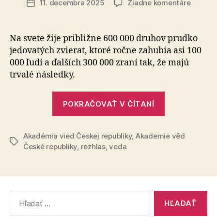
na
11. decembra 2025
Žiadne komentáre
Dátum
Budem
článku
mať
univerz
Na svete žije približne 600 000 druhov prudko
antisér
jedovatých zvierat, ktoré ročne zahubia asi 100
000 ľudí a ďalších 300 000 zraní tak, že majú
trvalé následky.
„Budeme
POKRAČOVAŤ V ČÍTANÍ
mať
univerzálne
Akadémia vied Českej republiky
,
Akademie věd
antisérum?“
Značky
České republiky
,
rozhlas
,
veda
Vyhľadať: