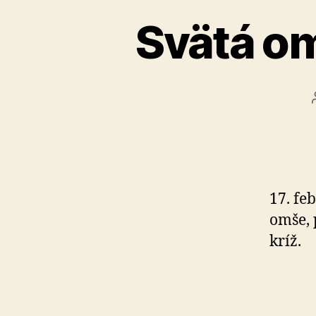
Svätá o
17. fe
omše, 
kríž.