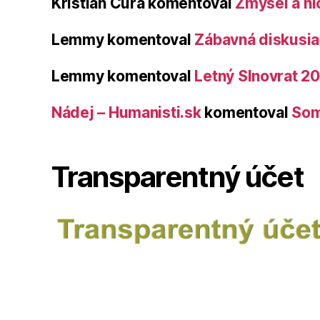
Kristián Čura
komentoval
Zmysel a ni
Lemmy
komentoval
Zábavná diskusia 
Lemmy
komentoval
Letný Slnovrat 2
Nádej – Humanisti.sk
komentoval
Som
Transparentný účet