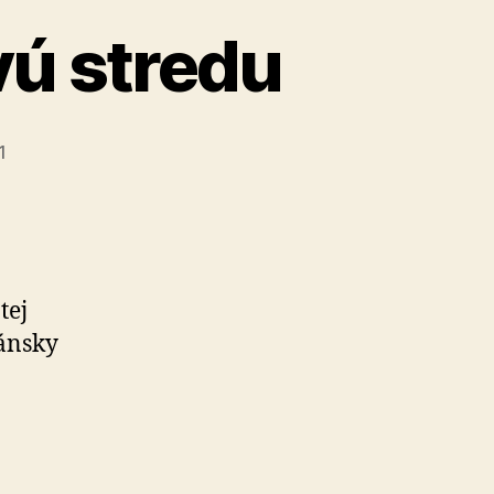
ú stredu
1
tej
ánsky