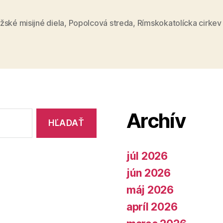
na
Popolcov
ské misijné diela
,
Popolcová streda
,
Rímskokatolícka cirkev
stredu“
Archív
júl 2026
jún 2026
máj 2026
apríl 2026