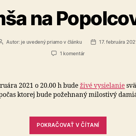
mša na Popolcov
Autor:
je uvedený priamo v článku
17. februára 202
Autor
Dátum
článku
článku
na
1 komentár
Svätá
omša
na
Popolcovú
bruára 2021 o 20.00 h bude
živé vysielanie
svä
stredu
počas ktorej bude požehnaný milostivý dami
„Svätá
POKRAČOVAŤ V ČÍTANÍ
omša