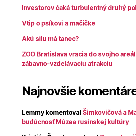
Investorov čaká turbulentný druhý po
Vtip o psíkovi a mačičke
Akú silu má tanec?
ZOO Bratislava vracia do svojho areá
zábavno-vzdelávaciu atrakciu
Najnovšie komentár
Lemmy
komentoval
Šimkovičová a Ma
budúcnosť Múzea rusínskej kultúry