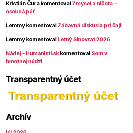
Kristián Čura
komentoval
Zmysel a ničota –
osobná púť
Lemmy
komentoval
Zábavná diskusia pri čaji
Lemmy
komentoval
Letný Slnovrat 2026
Nádej – Humanisti.sk
komentoval
Som v
hmotnej núdzi
Transparentný účet
Archív
júl 2026