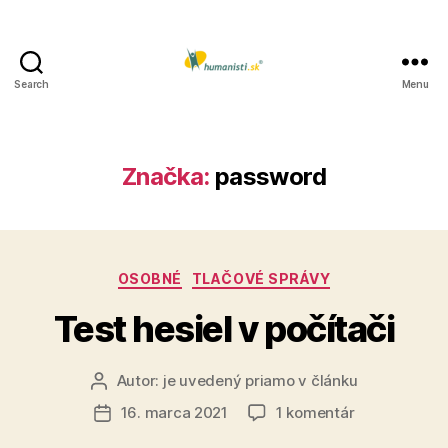
Search
Menu
Humanisti.sk
Značka:
password
Kategórie
OSOBNÉ
TLAČOVÉ SPRÁVY
Test hesiel v počítači
Autor:
je uvedený priamo v článku
Autor
článku
na
16. marca 2021
1 komentár
Dátum
Test
článku