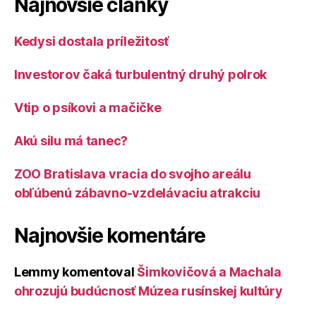
Najnovšie články
Kedysi dostala príležitosť
Investorov čaká turbulentný druhý polrok
Vtip o psíkovi a mačičke
Akú silu má tanec?
ZOO Bratislava vracia do svojho areálu
obľúbenú zábavno-vzdelávaciu atrakciu
Najnovšie komentáre
Lemmy
komentoval
Šimkovičová a Machala
ohrozujú budúcnosť Múzea rusínskej kultúry