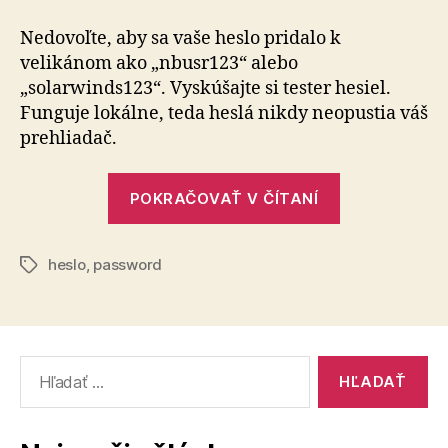
hesiel
v
Nedovoľte, aby sa vaše heslo pridalo k
počítači
velikánom ako „nbusr123“ alebo
„solarwinds123“. Vyskúšajte si tester hesiel.
Funguje lokálne, teda heslá nikdy neopustia váš
prehliadač.
„Test
POKRAČOVAŤ V ČÍTANÍ
hesiel
v
heslo
,
password
počítači“
Značky
Vyhľadať: