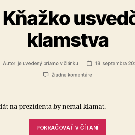
 Kňažko usved
klamstva
Autor:
je uvedený priamo v článku
18. septembra 2
utor
Dátum
lánku
článku
na
Žiadne komentáre
Milan
Kňažko
usvedčený
z
át na prezidenta by nemal klamať.
klamstva
„Milan
POKRAČOVAŤ V ČÍTANÍ
Kňažko