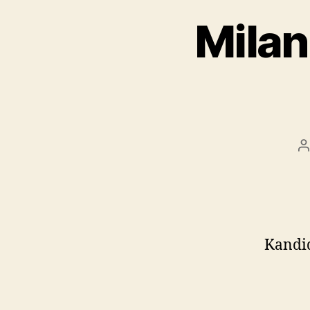
Milan
A
č
Kandid