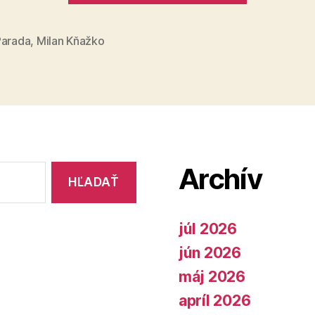
usvedčen
z
Parada
,
Milan Kňažko
klamstva
Archív
júl 2026
jún 2026
máj 2026
apríl 2026