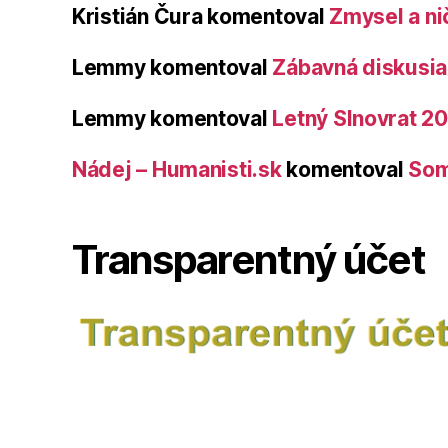
Kristián Čura
komentoval
Zmysel a ni
Lemmy
komentoval
Zábavná diskusia 
Lemmy
komentoval
Letný Slnovrat 2
Nádej – Humanisti.sk
komentoval
Som
Transparentný účet