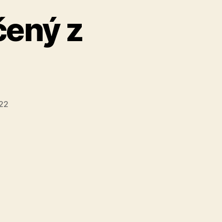
čený z
022