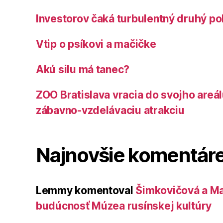
Investorov čaká turbulentný druhý po
Vtip o psíkovi a mačičke
Akú silu má tanec?
ZOO Bratislava vracia do svojho areá
zábavno-vzdelávaciu atrakciu
Najnovšie komentár
Lemmy
komentoval
Šimkovičová a Ma
budúcnosť Múzea rusínskej kultúry