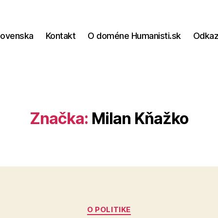
lovenska
Kontakt
O doméne Humanisti.sk
Odka
Značka:
Milan Kňažko
Kategórie
O POLITIKE