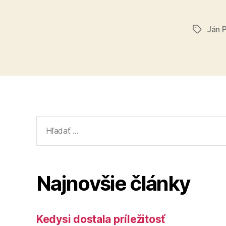
Ján 
Značky
Vyhľadať:
Najnovšie články
Kedysi dostala príležitosť