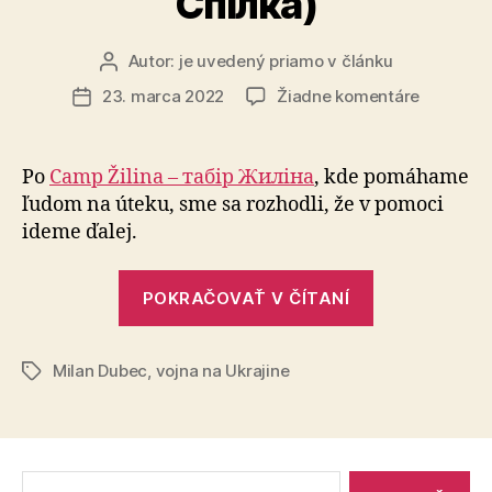
Спілка)
Autor:
je uvedený priamo v článku
Autor
článku
na
23. marca 2022
Žiadne komentáre
Dátum
Rozširuj
článku
našu
pomoc
Po
Camp Žilina – табір Жиліна
, kde pomáhame
–
ľudom na úteku, sme sa rozhodli, že v pomoci
Ukrainsk
ideme ďalej.
Spilka
(Українс
„Rozširujem
Спілка)
POKRAČOVAŤ V ČÍTANÍ
našu
pomoc
Milan Dubec
,
vojna na Ukrajine
–
Značky
Ukrainska
Spilka
(Українська
Vyhľadať:
Спілка)“