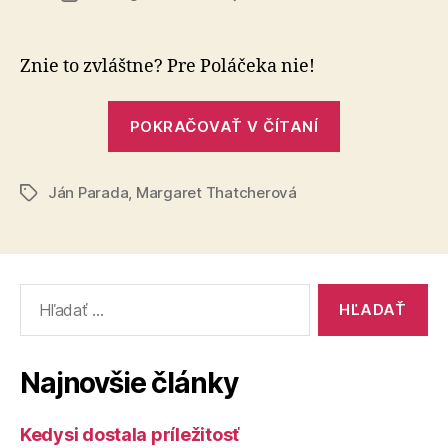
Slovens
článku
Poláček
Znie to zvláštne? Pre Poláčeka nie!
„Slovenská
POKRAČOVAŤ V ČÍTANÍ
Poláček“
Ján Parada
,
Margaret Thatcherová
Značky
Vyhľadať:
Najnovšie články
Kedysi dostala príležitosť