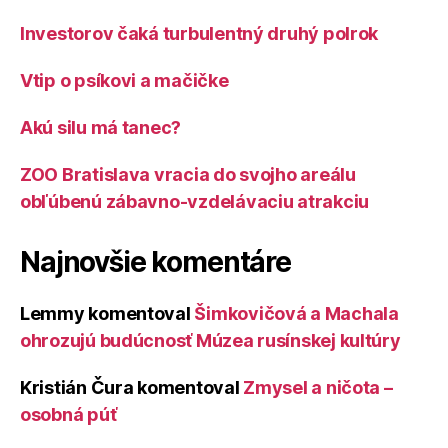
Investorov čaká turbulentný druhý polrok
Vtip o psíkovi a mačičke
Akú silu má tanec?
ZOO Bratislava vracia do svojho areálu
obľúbenú zábavno-vzdelávaciu atrakciu
Najnovšie komentáre
Lemmy
komentoval
Šimkovičová a Machala
ohrozujú budúcnosť Múzea rusínskej kultúry
Kristián Čura
komentoval
Zmysel a ničota –
osobná púť