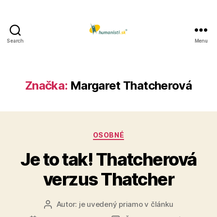
Search
Menu
Humanisti.sk
Značka:
Margaret Thatcherová
Kategórie
OSOBNÉ
Je to tak! Thatcherová
verzus Thatcher
Autor:
je uvedený priamo v článku
Autor
článku