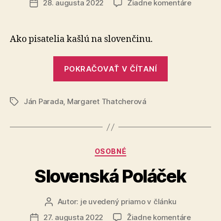
na
28. augusta 2022
Žiadne komentáre
Dátum
Je
článku
to
tak!
Ako pisatelia kašlú na slovenčinu.
Thatche
verzus
„Je
Thatche
POKRAČOVAŤ V ČÍTANÍ
to
tak!
Ján Parada
,
Margaret Thatcherová
Thatcherová
Značky
verzus
Thatcher“
Kategórie
OSOBNÉ
Slovenská Poláček
Autor:
je uvedený priamo v článku
Autor
článku
na
27. augusta 2022
Žiadne komentáre
Dátum