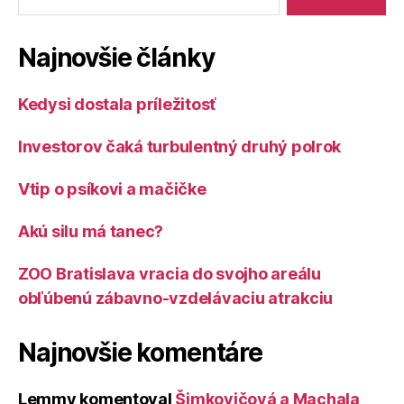
o
mamutoch“
Najnovšie články
Kedysi dostala príležitosť
Investorov čaká turbulentný druhý polrok
Vtip o psíkovi a mačičke
Akú silu má tanec?
ZOO Bratislava vracia do svojho areálu
obľúbenú zábavno-vzdelávaciu atrakciu
Najnovšie komentáre
Lemmy
komentoval
Šimkovičová a Machala