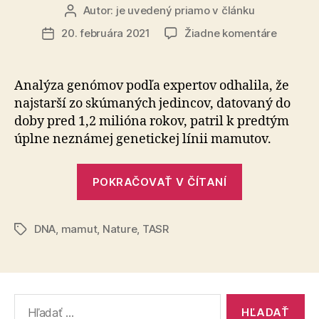
Autor:
je uvedený priamo v článku
Autor
článku
na
20. februára 2021
Žiadne komentáre
Dátum
Vedci
článku
skúman
milión
Analýza genómov podľa expertov odhalila, že
rokov
najstarší zo skúmaných jedincov, datovaný do
starej
doby pred 1,2 milióna rokov, patril k predtým
DNA
úplne neznámej genetickej línii mamutov.
získali
poznatk
„Vedci
o
POKRAČOVAŤ V ČÍTANÍ
mamuto
skúmaním
milión
DNA
,
mamut
,
Nature
,
TASR
rokov
Značky
starej
DNA
získali
Vyhľadať:
poznatky