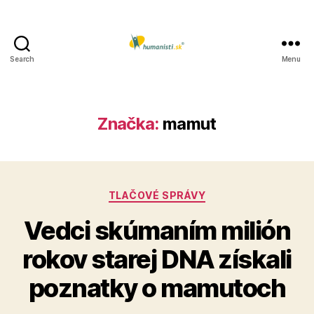
Search
Menu
Humanisti.sk
Značka:
mamut
Kategórie
TLAČOVÉ SPRÁVY
Vedci skúmaním milión
rokov starej DNA získali
poznatky o mamutoch