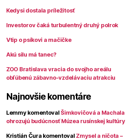
Kedysi dostala príležitosť
Investorov čaká turbulentný druhý polrok
Vtip o psíkovi a mačičke
Akú silu má tanec?
ZOO Bratislava vracia do svojho areálu
obľúbenú zábavno-vzdelávaciu atrakciu
Najnovšie komentáre
Lemmy
komentoval
Šimkovičová a Machala
ohrozujú budúcnosť Múzea rusínskej kultúry
Kristián Čura
komentoval
Zmysel a ničota –