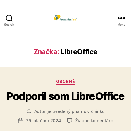
Search
Menu
Humanisti.sk
Značka:
LibreOffice
Kategórie
OSOBNÉ
Podporil som LibreOffice
Autor:
je uvedený priamo v článku
Autor
článku
na
29. októbra 2024
Žiadne komentáre
Dátum
Podporil
článku