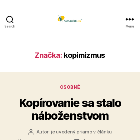
Search
Menu
Humanisti.sk
Značka:
kopimizmus
Kategórie
OSOBNÉ
Kopírovanie sa stalo
náboženstvom
Autor:
je uvedený priamo v článku
Autor
článku