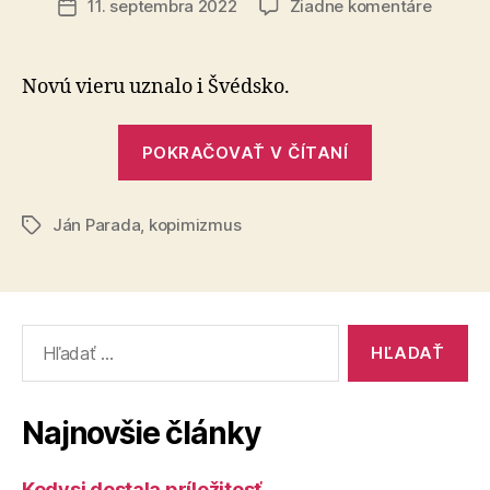
na
11. septembra 2022
Žiadne komentáre
Dátum
Kopírov
článku
sa
stalo
Novú vieru uznalo i Švédsko.
nábože
„Kopírovani
POKRAČOVAŤ V ČÍTANÍ
sa
stalo
Ján Parada
,
kopimizmus
náboženstv
Značky
Vyhľadať:
Najnovšie články
Kedysi dostala príležitosť