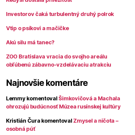
Investorov čaká turbulentný druhý polrok
Vtip o psíkovi a mačičke
Akú silu má tanec?
ZOO Bratislava vracia do svojho areálu
obľúbenú zábavno-vzdelávaciu atrakciu
Najnovšie komentáre
Lemmy
komentoval
Šimkovičová a Machala
ohrozujú budúcnosť Múzea rusínskej kultúry
Kristián Čura
komentoval
Zmysel a ničota –
osobná púť