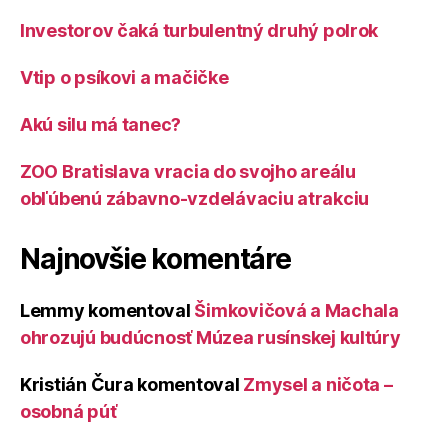
Investorov čaká turbulentný druhý polrok
Vtip o psíkovi a mačičke
Akú silu má tanec?
ZOO Bratislava vracia do svojho areálu
obľúbenú zábavno-vzdelávaciu atrakciu
Najnovšie komentáre
Lemmy
komentoval
Šimkovičová a Machala
ohrozujú budúcnosť Múzea rusínskej kultúry
Kristián Čura
komentoval
Zmysel a ničota –
osobná púť