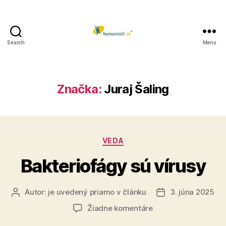
Search
Menu
Humanisti.sk
Značka:
Juraj Šaling
Kategórie
VEDA
Bakteriofágy sú vírusy
Autor:
je uvedený priamo v článku
3. júna 2025
Autor
Dátum
článku
článku
na
Žiadne komentáre
Bakteriofágy