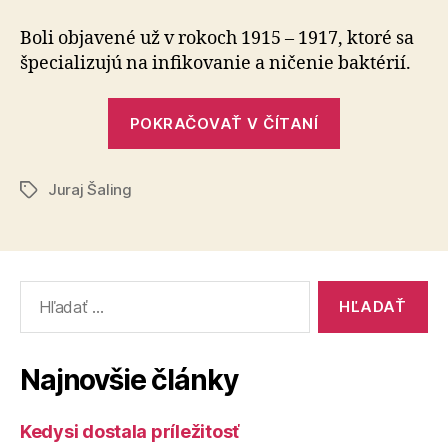
sú
vírusy
Boli objavené už v rokoch 1915 – 1917, ktoré sa
špe­cia­li­zu­jú na infikovanie a ničenie baktérií.
„Bakteriofág
POKRAČOVAŤ V ČÍTANÍ
sú
vírusy“
Juraj Šaling
Značky
Vyhľadať:
Najnovšie články
Kedysi dostala príležitosť