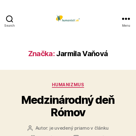
Search
Menu
Humanisti.sk
Značka:
Jarmila Vaňová
Kategórie
HUMANIZMUS
Medzinárodný deň
Rómov
Autor:
je uvedený priamo v článku
Autor
článku