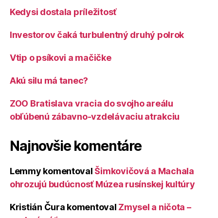
Kedysi dostala príležitosť
Investorov čaká turbulentný druhý polrok
Vtip o psíkovi a mačičke
Akú silu má tanec?
ZOO Bratislava vracia do svojho areálu
obľúbenú zábavno-vzdelávaciu atrakciu
Najnovšie komentáre
Lemmy
komentoval
Šimkovičová a Machala
ohrozujú budúcnosť Múzea rusínskej kultúry
Kristián Čura
komentoval
Zmysel a ničota –