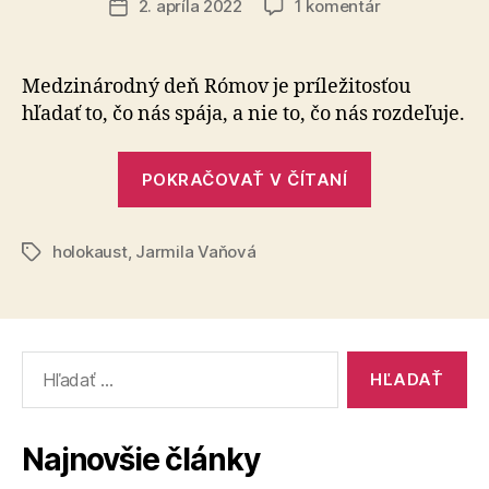
na
2. apríla 2022
1 komentár
Dátum
Medzinárodn
článku
deň
Rómov
Medzinárodný deň Rómov je príležitosťou
hľadať to, čo nás spája, a nie to, čo nás rozdeľuje.
„Medzináro
POKRAČOVAŤ V ČÍTANÍ
deň
Rómov“
holokaust
,
Jarmila Vaňová
Značky
Vyhľadať:
Najnovšie články