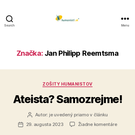
Search
Menu
Humanisti.sk
Značka:
Jan Philipp Reemtsma
Kategórie
ZOŠITY HUMANISTOV
Ateista? Samozrejme!
Autor:
je uvedený priamo v článku
Autor
článku
na
29. augusta 2023
Žiadne komentáre
Dátum
Ateista?
článku