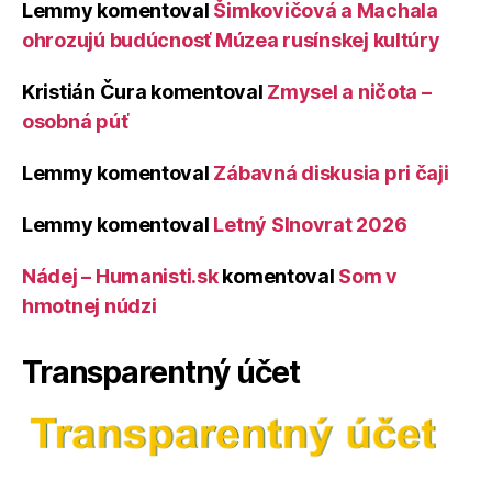
Lemmy
komentoval
Šimkovičová a Machala
ohrozujú budúcnosť Múzea rusínskej kultúry
Kristián Čura
komentoval
Zmysel a ničota –
osobná púť
Lemmy
komentoval
Zábavná diskusia pri čaji
Lemmy
komentoval
Letný Slnovrat 2026
Nádej – Humanisti.sk
komentoval
Som v
hmotnej núdzi
Transparentný účet