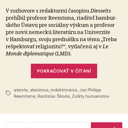
Samozre
V rozhovore s redaktormi časopisu
Diesseits
prehĺbil pro­fe­sor Reemtsma, ria­di­teľ ham­bur­
ského Ústavu pre so­ciál­ny výskum a pro­fe­sor
pre novú ne­meckú li­te­ra­túru na Uni­ver­zite
v Ham­burgu, svoju pred­nášku na tému „Treba
rešpek­to­vať re­li­gio­zitu?“, vytla­čenú aj v
Le
Monde diplo­ma­tique
(LMD).
„Ateista?
POKRAČOVAŤ V ČÍTANÍ
Samozrejme
ateista
,
ateizmus
,
indoktrinácia
,
Jan Philipp
Značky
Reemtsma
,
Rastislav Škoda
,
Zošity humanistov
Vyhľadať: