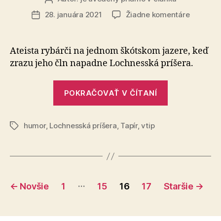
článku
na
28. januára 2021
Žiadne komentáre
Dátum
Vtip
článku
o
rybárovi
Ateista rybárči na jednom škótskom jazere, keď
zrazu jeho čln napadne Lochnesská príšera.
„Vtip
POKRAČOVAŤ V ČÍTANÍ
o
rybárovi“
humor
,
Lochnesská príšera
,
Tapír
,
vtip
Značky
Stránkovanie
…
←
Novšie
1
15
16
17
Staršie
→
príspevkov