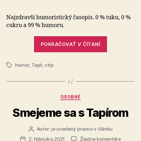
Smejem
článku
sa
s
Najzdravší humoristický časopis. 0 % tuku, 0 %
Tapírom
cukru a 99 % humoru.
„Smejeme
POKRAČOVAŤ V ČÍTANÍ
sa
s
humor
,
Tapír
,
vtip
Tapírom“
Značky
Kategórie
OSOBNÉ
Smejeme sa s Tapírom
Autor:
je uvedený priamo v článku
Autor
článku
na
2. februára 2021
Žiadne komentáre
Dátum