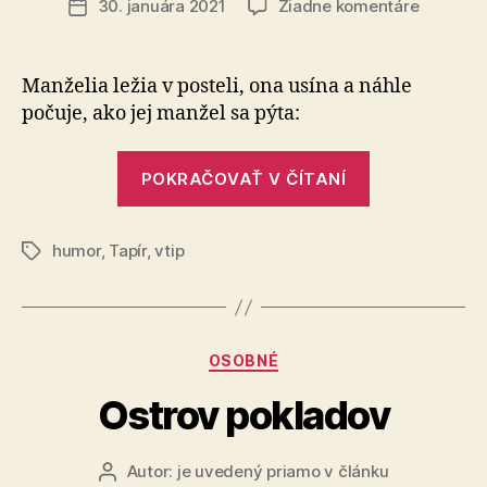
na
30. januára 2021
Žiadne komentáre
Dátum
Smejem
článku
sa
s
Manželia ležia v posteli, ona usína a náhle
Tapírom
počuje, ako jej manžel sa pýta:
„Smejeme
POKRAČOVAŤ V ČÍTANÍ
sa
s
humor
,
Tapír
,
vtip
Tapírom“
Značky
Kategórie
OSOBNÉ
Ostrov pokladov
Autor:
je uvedený priamo v článku
Autor