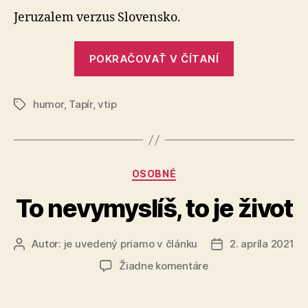
Jeruzalem verzus Slovensko.
„Múr
POKRAČOVAŤ V ČÍTANÍ
nárekov“
humor
,
Tapír
,
vtip
Značky
Kategórie
OSOBNÉ
To nevymyslíš, to je život
Autor:
je uvedený priamo v článku
2. apríla 2021
Autor
Dátum
článku
článku
na
Žiadne komentáre
To
nevymyslíš,