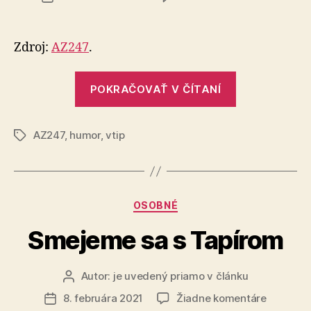
NASA
článku
zachytil
tvár
Zdroj:
AZ247
.
na
Marse
„NASA
s
POKRAČOVAŤ V ČÍTANÍ
zachytila
nasade
tvár
rúškom
AZ247
,
humor
,
vtip
na
Značky
Marse
s
nasadeným
Kategórie
OSOBNÉ
rúškom“
Smejeme sa s Tapírom
Autor:
je uvedený priamo v článku
Autor
článku
na
8. februára 2021
Žiadne komentáre
Dátum