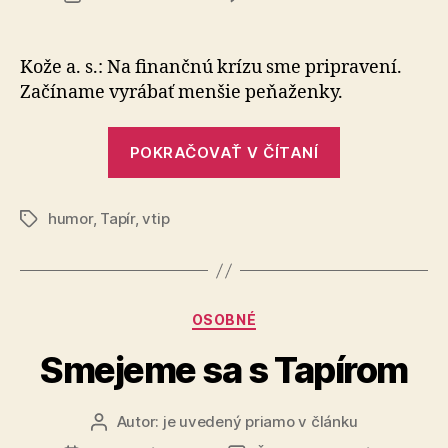
Smejem
článku
sa
s
Kože a. s.: Na finančnú krízu sme pripravení.
Tapírom
Začíname vyrábať menšie peňaženky.
„Smejeme
POKRAČOVAŤ V ČÍTANÍ
sa
s
humor
,
Tapír
,
vtip
Tapírom“
Značky
Kategórie
OSOBNÉ
Smejeme sa s Tapírom
Autor:
je uvedený priamo v článku
Autor
článku