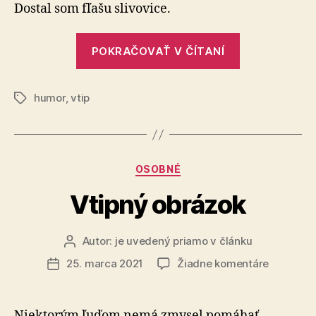
to
Dostal som fľašu slivovice.
je
život
„To
POKRAČOVAŤ V ČÍTANÍ
nevymyslíš,
to
humor
,
vtip
je
Značky
život“
Kategórie
OSOBNÉ
Vtipný obrázok
Autor:
je uvedený priamo v článku
Autor
článku
na
25. marca 2021
Žiadne komentáre
Dátum
Vtipný
článku
obrázok
Niektorým ľuďom nemá zmysel pomáhať.