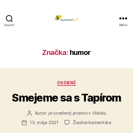
Search
Menu
Humanisti.sk
Značka:
humor
Kategórie
OSOBNÉ
Smejeme sa s Tapírom
Autor:
je uvedený priamo v článku
Autor
článku
na
13. mája 2021
Žiadne komentáre
Dátum
Smejeme
článku