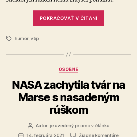
„Vtipný
POKRAČOVAŤ V ČÍTANÍ
obrázok“
humor
,
vtip
Značky
Kategórie
OSOBNÉ
NASA zachytila tvár na
Marse s nasadeným
rúškom
Autor:
je uvedený priamo v článku
Autor
článku
na
14. februára 2021
Žiadne komentáre
Dátum