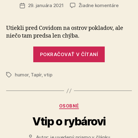
článku
na
29. januára 2021
Žiadne komentáre
Dátum
Ostrov
článku
poklado
Utiekli pred Covidom na ostrov pokladov, ale
niečo tam predsa len chýba.
„Ostrov
POKRAČOVAŤ V ČÍTANÍ
pokladov“
humor
,
Tapír
,
vtip
Značky
Kategórie
OSOBNÉ
Vtip o rybárovi
Autor:
je uvedený priamo v článku
Autor