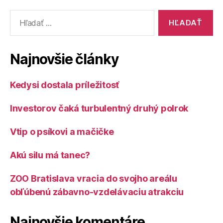
Vyhľadať:
Najnovšie články
Kedysi dostala príležitosť
Investorov čaká turbulentný druhý polrok
Vtip o psíkovi a mačičke
Akú silu má tanec?
ZOO Bratislava vracia do svojho areálu
obľúbenú zábavno-vzdelávaciu atrakciu
Najnovšie komentáre