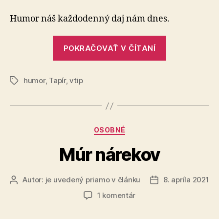
sa
s
Humor náš každodenný daj nám dnes.
Tapírom
„Smejeme
POKRAČOVAŤ V ČÍTANÍ
sa
s
humor
,
Tapír
,
vtip
Tapírom“
Značky
Kategórie
OSOBNÉ
Múr nárekov
Autor:
je uvedený priamo v článku
8. apríla 2021
Autor
Dátum
článku
článku
na
1 komentár
Múr
nárekov