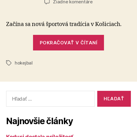
na
Žiadne komentáre
1.
ročník
hokejbalového
Začína sa nová športová tradícia v Košiciach.
Cassovia
KVP
„1.
CUP
POKRAČOVAŤ V ČÍTANÍ
ročník
hokejbalové
hokejbal
Cassovia
Značky
KVP
CUP“
Vyhľadať:
Najnovšie články
Kedysi dostala príležitosť