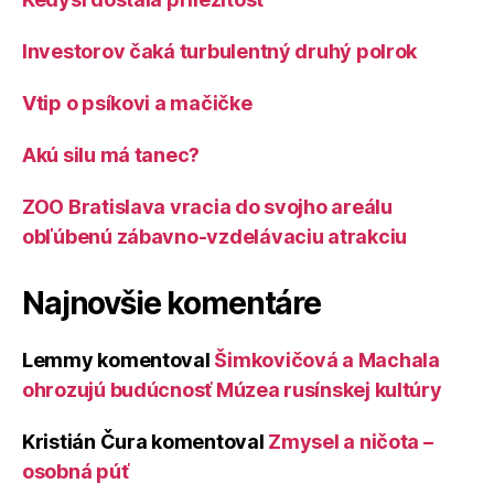
Investorov čaká turbulentný druhý polrok
Vtip o psíkovi a mačičke
Akú silu má tanec?
ZOO Bratislava vracia do svojho areálu
obľúbenú zábavno-vzdelávaciu atrakciu
Najnovšie komentáre
Lemmy
komentoval
Šimkovičová a Machala
ohrozujú budúcnosť Múzea rusínskej kultúry
Kristián Čura
komentoval
Zmysel a ničota –
osobná púť