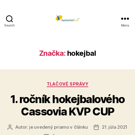
Search
Menu
Humanisti.sk
Značka:
hokejbal
Kategórie
TLAČOVÉ SPRÁVY
1. ročník hokejbalového
Cassovia KVP CUP
Autor:
je uvedený priamo v článku
21. júla 2021
Autor
Dátum
článku
článku