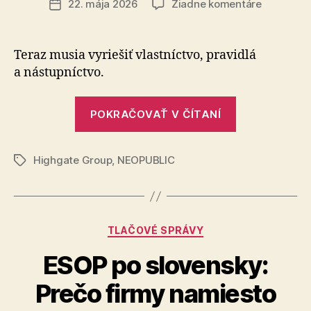
na
22. mája 2026
Žiadne komentáre
Dátum
Slovensk
článku
rodinné
firmy
Teraz musia vyriešiť vlastníctvo, pravidlá
dospeli
a nástupníctvo.
„Slovenské
POKRAČOVAŤ V ČÍTANÍ
rodinné
firmy
Highgate Group
,
NEOPUBLIC
dospeli“
Značky
Kategórie
TLAČOVÉ SPRÁVY
ESOP po slovensky:
Prečo firmy namiesto