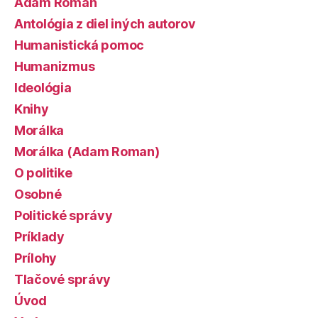
Adam Roman
Antológia z diel iných autorov
Humanistická pomoc
Humanizmus
Ideológia
Knihy
Morálka
Morálka (Adam Roman)
O politike
Osobné
Politické správy
Príklady
Prílohy
Tlačové správy
Úvod