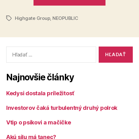
po
vznikajú
slovensky:
nové
Highgate Group
,
NEOPUBLIC
Prečo
Značky
modely
odmeňov
firmy
namiesto
akcií
Vyhľadať:
stavajú
na
lojalite
Najnovšie články
a
ako
Kedysi dostala príležitosť
vznikajú
nové
Investorov čaká turbulentný druhý polrok
modely
odmeňovani
Vtip o psíkovi a mačičke
Akú silu má tanec?