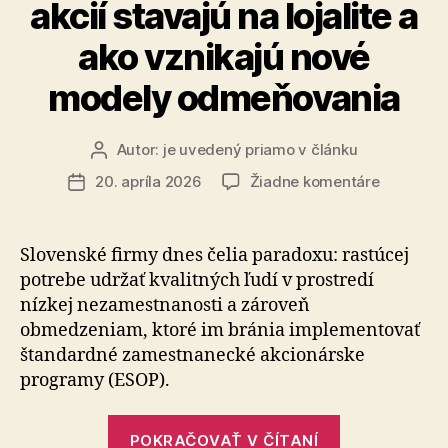
akcií stavajú na lojalite a
ako vznikajú nové
modely odmeňovania
Autor:
je uvedený priamo v článku
Autor
článku
na
20. apríla 2026
Žiadne komentáre
Dátum
ESOP
článku
po
slovensky
Slovenské firmy dnes čelia paradoxu: rastúcej
Prečo
potrebe udr­žať kvalitných ľudí v prostredí
firmy
nízkej nezamestnanosti a zároveň
namiesto
obmedzeniam, ktoré im bránia implementovať
akcií
štandardné zamestnanecké akcionárske
stavajú
programy (ESOP).
na
lojalite
a
„ESOP
POKRAČOVAŤ V ČÍTANÍ
ako