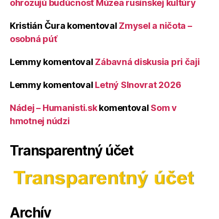
ohrozujú budúcnosť Múzea rusínskej kultúry
Kristián Čura
komentoval
Zmysel a ničota –
osobná púť
Lemmy
komentoval
Zábavná diskusia pri čaji
Lemmy
komentoval
Letný Slnovrat 2026
Nádej – Humanisti.sk
komentoval
Som v
hmotnej núdzi
Transparentný účet
Archív