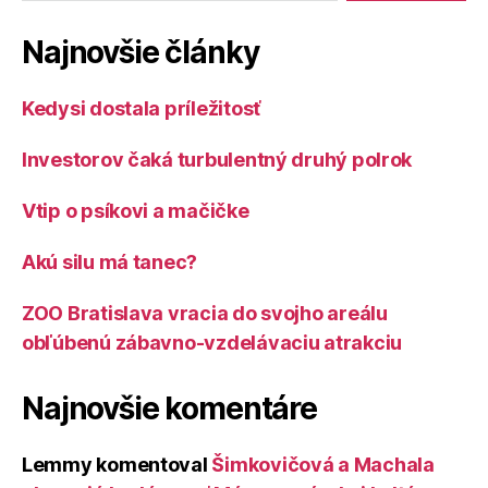
Najnovšie články
Kedysi dostala príležitosť
Investorov čaká turbulentný druhý polrok
Vtip o psíkovi a mačičke
Akú silu má tanec?
ZOO Bratislava vracia do svojho areálu
obľúbenú zábavno-vzdelávaciu atrakciu
Najnovšie komentáre
Lemmy
komentoval
Šimkovičová a Machala