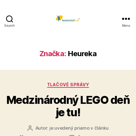
Search
Menu
Humanisti.sk
Značka:
Heureka
Kategórie
TLAČOVÉ SPRÁVY
Medzinárodný LEGO deň
je tu!
Autor:
je uvedený priamo v článku
Autor
článku