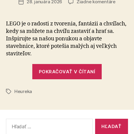
na
28. januára 2026
Žiadne komentáre
Dátum
Medziná
článku
LEGO
deň
LEGO je o radosti z tvorenia, fantázii a chvíľach,
je
kedy sa môžete na chvíľu zastaviť a hrať sa.
tu!
Inšpirujte sa našou ponukou a objavte
stavebnice, ktoré potešia malých aj veľkých
staviteľov.
„Medzináro
POKRAČOVAŤ V ČÍTANÍ
LEGO
deň
Heureka
je
Značky
tu!“
Vyhľadať: