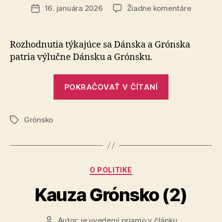
článku
na
16. januára 2026
Žiadne komentáre
Dátum
Kauza
článku
Grónsko
(3)
Rozhodnutia týkajúce sa Dánska a Grónska
patria výlučne Dánsku a Grónsku.
„Kauza
POKRAČOVAŤ V ČÍTANÍ
Grónsko
(3)“
Grónsko
Značky
Kategórie
O POLITIKE
Kauza Grónsko (2)
Autor:
je uvedený priamo v článku
Autor