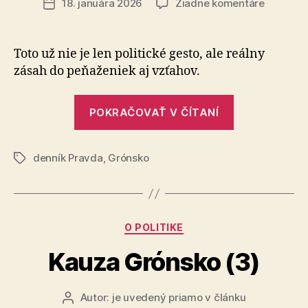
na
18. januára 2026
Žiadne komentáre
Dátum
Kauza
článku
Grónsko
(4)
Toto už nie je len politické gesto, ale reálny
zásah do pe­ňa­že­niek aj vzťahov.
„Kauza
POKRAČOVAŤ V ČÍTANÍ
Grónsko
(4)“
denník Pravda
,
Grónsko
Značky
Kategórie
O POLITIKE
Kauza Grónsko (3)
Autor:
je uvedený priamo v článku
Autor