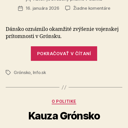
článku
na
16. januára 2026
Žiadne komentáre
Dátum
Kauza
článku
Grónsko
(2)
Dánsko oznámilo okamžité zvýšenie vojenskej
prítomnosti v Grónsku.
„Kauza
POKRAČOVAŤ V ČÍTANÍ
Grónsko
(2)“
Grónsko
,
Info.sk
Značky
Kategórie
O POLITIKE
Kauza Grónsko