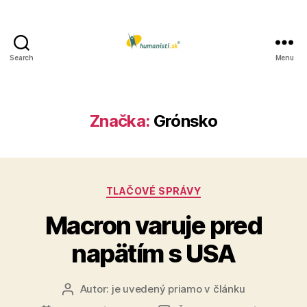
Search
Menu
Humanisti.sk
Značka:
Grónsko
Kategórie
TLAČOVÉ SPRÁVY
Macron varuje pred
napätím s USA
Autor:
je uvedený priamo v článku
Autor
článku