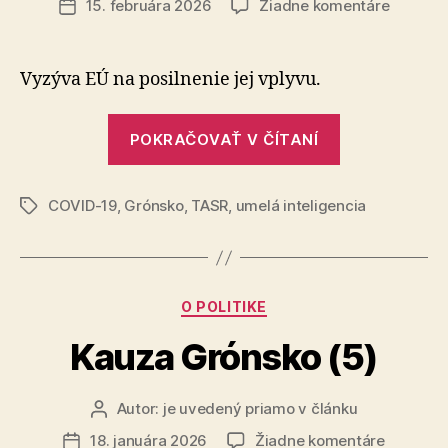
na
15. februára 2026
Žiadne komentáre
Dátum
Macron
článku
varuje
pred
Vyzýva EÚ na posilnenie jej vplyvu.
napätím
s
„Macron
USA
POKRAČOVAŤ V ČÍTANÍ
varuje
pred
COVID-19
,
Grónsko
,
TASR
,
umelá inteligencia
napätím
Značky
s
USA“
Kategórie
O POLITIKE
Kauza Grónsko (5)
Autor:
je uvedený priamo v článku
Autor
článku
na
18. januára 2026
Žiadne komentáre
Dátum