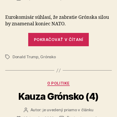
Kauza
článku
Grónsko
(5)
Eurokomisár súhlasí, že zabratie Grónska silou
by zna­me­nal koniec NATO.
„Kauza
POKRAČOVAŤ V ČÍTANÍ
Grónsko
(5)“
Donald Trump
,
Grónsko
Značky
Kategórie
O POLITIKE
Kauza Grónsko (4)
Autor:
je uvedený priamo v článku
Autor
článku