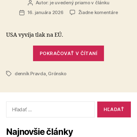
Autor:
je uvedený priamo v článku
Autor
článku
na
16. januára 2026
Žiadne komentáre
Dátum
Kauza
článku
Grónsko
USA vyvíja tlak na EÚ.
„Kauza
POKRAČOVAŤ V ČÍTANÍ
Grónsko“
denník Pravda
,
Grónsko
Značky
Vyhľadať:
Najnovšie články