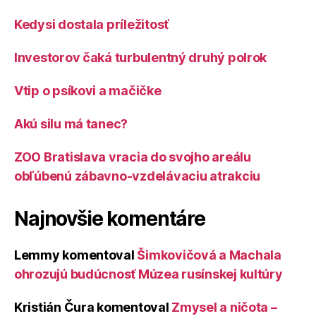
Kedysi dostala príležitosť
Investorov čaká turbulentný druhý polrok
Vtip o psíkovi a mačičke
Akú silu má tanec?
ZOO Bratislava vracia do svojho areálu
obľúbenú zábavno-vzdelávaciu atrakciu
Najnovšie komentáre
Lemmy
komentoval
Šimkovičová a Machala
ohrozujú budúcnosť Múzea rusínskej kultúry
Kristián Čura
komentoval
Zmysel a ničota –