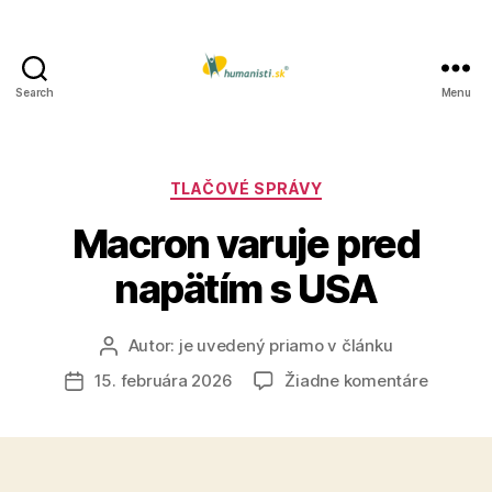
Search
Menu
Humanisti.sk
Kategórie
TLAČOVÉ SPRÁVY
Macron varuje pred
napätím s USA
Autor:
je uvedený priamo v článku
Autor
článku
na
15. februára 2026
Žiadne komentáre
Dátum
Macron
článku
varuje
pred
napätím