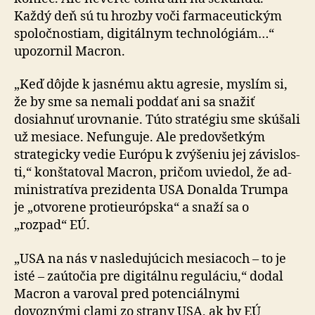
Každý deň sú tu hrozby voči far­ma­ce­u­tic­kým
spoločnostiam, digitálnym technológiám…“
upozornil Macron.
„Keď dôjde k jasnému aktu agresie, myslím si,
že by sme sa nemali poddať ani sa snažiť
dosiahnuť urovnanie. Túto stratégiu sme skúšali
už mesiace. Nefunguje. Ale pre­do­všet­kým
strategicky vedie Európu k zvýšeniu jej zá­vis­los­
ti,“ konštatoval Macron, pričom uviedol, že ad­
mi­ni­stra­tí­va prezidenta USA Donalda Trumpa
je „otvorene pro­ti­európska“ a snaží sa o
„rozpad“ EÚ.
„USA na nás v nasledujúcich mesiacoch – to je
isté – za­ú­to­čia pre digitálnu reguláciu,“ dodal
Macron a varoval pred potenciálnymi
dovoznými clami zo strany USA, ak by EÚ