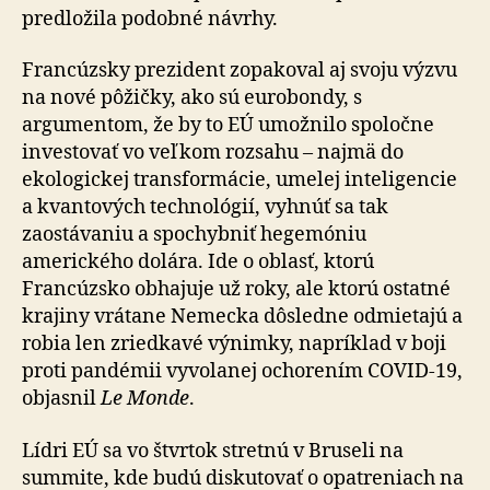
predložila podobné návrhy.
Francúzsky prezident zopakoval aj svoju výzvu
na nové pôžičky, ako sú eurobondy, s
argumentom, že by to EÚ umožnilo spoločne
investovať vo veľkom rozsahu – najmä do
ekologickej transformácie, umelej inteligencie
a kvan­to­vých technológií, vyhnúť sa tak
zaostávaniu a spo­chyb­niť hegemóniu
amerického dolára. Ide o oblasť, ktorú
Francúzsko obhajuje už roky, ale ktorú ostatné
krajiny vrátane Nemecka dôsledne odmietajú a
robia len zried­ka­vé výnimky, napríklad v boji
proti pandémii vyvolanej ochorením COVID-19,
objasnil
Le Monde
.
Lídri EÚ sa vo štvrtok stretnú v Bruseli na
summite, kde budú diskutovať o opatreniach na