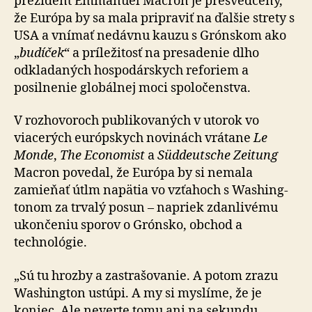
prezident Emmanuel Macron je presvedčený,
že Európa by sa mala pripraviť na ďalšie strety s
USA a vnímať nedávnu kauzu s Grónskom ako
„
budíček
“ a príležitosť na presadenie dlho
odkladaných hospodárskych reforiem a
posilnenie glo­bál­nej moci spoločenstva.
V rozhovoroch publikovaných v utorok vo
viacerých eu­róp­skych novinách vrátane
Le
Monde
,
The Economist
a
Süddeutsche Zeitung
Macron povedal, že Európa by si nemala
zamieňať útlm napätia vo vzťahoch s Wa­shing­
to­nom za trvalý posun – napriek zdanlivému
ukončeniu sporov o Grónsko, obchod a
technológie.
„Sú tu hrozby a zastrašovanie. A potom zrazu
Washington ustúpi. A my si myslíme, že je
koniec. Ale neverte tomu ani na sekundu.