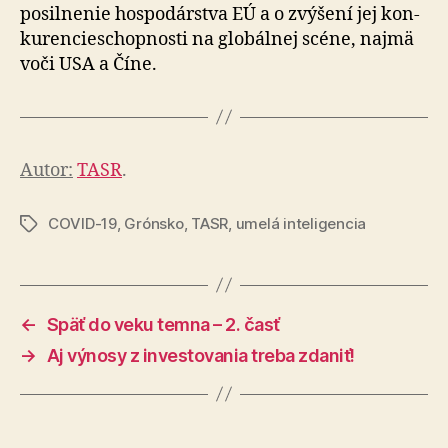
posilnenie hos­po­dár­stva EÚ a o zvýšení jej kon­
ku­ren­cie­schop­nos­ti na glo­bál­nej scéne, najmä
voči USA a Číne.
Autor:
TASR
.
COVID-19
,
Grónsko
,
TASR
,
umelá inteligencia
Značky
←
Späť do veku temna – 2. časť
→
Aj výnosy z investovania treba zdaniť!