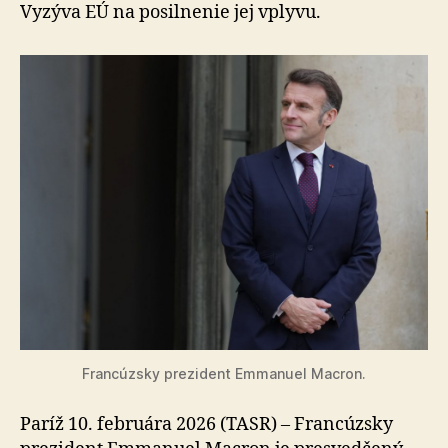
s
Vyzýva EÚ na posilnenie jej vplyvu.
USA
Francúzsky prezident Emmanuel Macron.
Paríž 10. februára 2026 (TASR) – Francúzsky