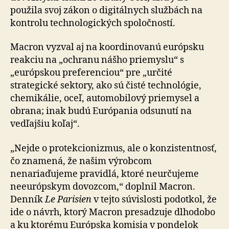
použila svoj zákon o digitálnych službách na
kontrolu technologických spoločností.
Macron vyzval aj na koordinovanú európsku
reakciu na „ochranu nášho priemyslu“ s
„európskou preferenciou“ pre „určité
strategické sektory, ako sú čisté technológie,
chemikálie, oceľ, automobilový priemysel a
obrana; inak budú Európania odsunutí na
vedľajšiu koľaj“.
„Nejde o protekcionizmus, ale o konzistentnosť,
čo zna­me­ná, že našim výrobcom
nenariaďujeme pravidlá, ktoré neurčujeme
neeurópskym dovozcom,“ doplnil Macron.
Denník
Le Parisien
v tejto súvislosti podotkol, že
ide o návrh, ktorý Macron presadzuje dlhodobo
a ku ktorému Európska komisia v pondelok