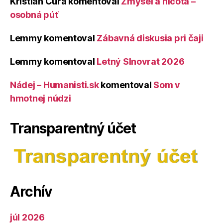
Kristián Čura
komentoval
Zmysel a ničota –
osobná púť
Lemmy
komentoval
Zábavná diskusia pri čaji
Lemmy
komentoval
Letný Slnovrat 2026
Nádej – Humanisti.sk
komentoval
Som v
hmotnej núdzi
Transparentný účet
Archív
júl 2026