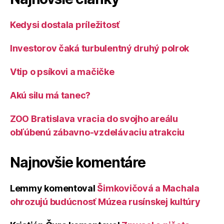
Kedysi dostala príležitosť
Investorov čaká turbulentný druhý polrok
Vtip o psíkovi a mačičke
Akú silu má tanec?
ZOO Bratislava vracia do svojho areálu
obľúbenú zábavno-vzdelávaciu atrakciu
Najnovšie komentáre
Lemmy
komentoval
Šimkovičová a Machala
ohrozujú budúcnosť Múzea rusínskej kultúry