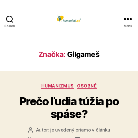
Search
Menu
Humanisti.sk
Značka:
Gilgameš
Kategórie
HUMANIZMUS
OSOBNÉ
Prečo ľudia túžia po
spáse?
Autor:
je uvedený priamo v článku
Autor
článku