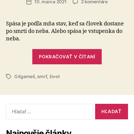
na
10. marca 2021
2 komentáre
Dátum
Prečo
článku
ľudia
túžia
Spása je podľa mňa stav, keď sa človek dostane
po
po smrti do neba. Alebo spása je vstupenka do
spáse?
neba.
„Prečo
POKRAČOVAŤ V ČÍTANÍ
ľudia
túžia
Gilgameš
,
smrť
,
život
po
Značky
spáse?“
Vyhľadať:
Najnovšie články