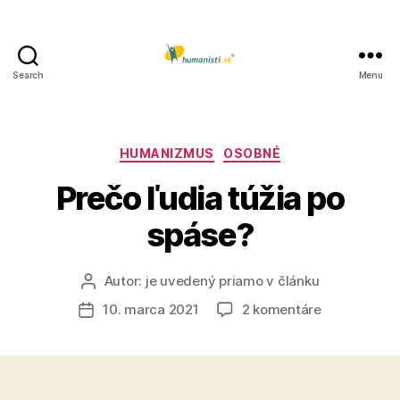
Search
Menu
Humanisti.sk
Kategórie
HUMANIZMUS
OSOBNÉ
Prečo ľudia túžia po
spáse?
Autor:
je uvedený priamo v článku
Autor
článku
na
10. marca 2021
2 komentáre
Dátum
Prečo
článku
ľudia
túžia
po