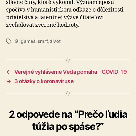
slávne činy, ktoré vykonal. Význam eposu
spočíva v humanistickom odkaze o dôležitosti
priateľstva a latentnej výzve čitateľovi
zveľaďovať zverené hodnoty.
Gilgameš
,
smrť
,
život
Značky
←
Verejné vyhlásenie Veda pomáha – COVID-19
→
3 otázky o koronavíruse
2 odpovede na “Prečo ľudia
túžia po spáse?”