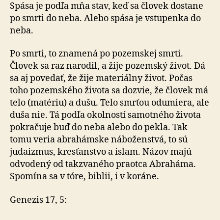
spáse?
Spása je podľa mňa stav, keď sa človek dostane
po smrti do neba. Alebo spása je vstupenka do
neba.
Po smrti, to znamená po pozemskej smrti.
Človek sa raz narodil, a žije pozemský život. Dá
sa aj povedať, že žije materiálny život. Počas
toho pozemského života sa dozvie, že človek má
telo (matériu) a dušu. Telo smrťou odumiera, ale
duša nie. Tá podľa okolností samotného života
pokračuje buď do neba alebo do pekla. Tak
tomu veria abrahámske náboženstvá, to sú
judaizmus, kresťanstvo a islam. Názov majú
odvodený od takzvaného praotca Abraháma.
Spomína sa v tóre, biblii, i v koráne.
Genezis 17, 5: