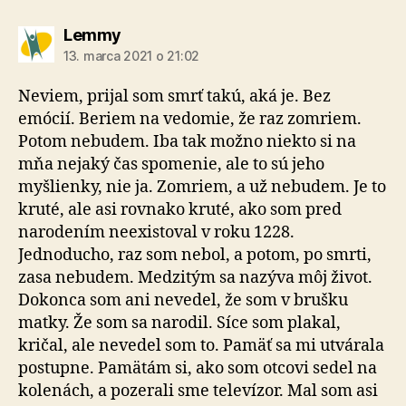
hovorí:
Lemmy
13. marca 2021 o 21:02
Neviem, prijal som smrť takú, aká je. Bez
emócií. Beriem na vedomie, že raz zomriem.
Potom nebudem. Iba tak možno niekto si na
mňa nejaký čas spomenie, ale to sú jeho
myšlienky, nie ja. Zomriem, a už nebudem. Je to
kruté, ale asi rovnako kruté, ako som pred
narodením neexistoval v roku 1228.
Jednoducho, raz som nebol, a potom, po smrti,
zasa nebudem. Medzitým sa nazýva môj život.
Dokonca som ani nevedel, že som v brušku
matky. Že som sa narodil. Síce som plakal,
kričal, ale nevedel som to. Pamäť sa mi utvárala
postupne. Pamätám si, ako som otcovi sedel na
kolenách, a pozerali sme televízor. Mal som asi