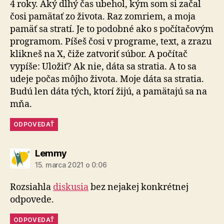
4 roky. Aký dlhý čas ubehol, kým som si začal
čosi pamätať zo života. Raz zomriem, a moja
pamäť sa stratí. Je to podobné ako s počítačovým
programom. Píšeš čosi v programe, text, a zrazu
klikneš na X, čiže zatvoriť súbor. A počítač
vypíše: Uložiť? Ak nie, dáta sa stratia. A to sa
udeje počas môjho života. Moje dáta sa stratia.
Budú len dáta tých, ktorí žijú, a pamätajú sa na
mňa.
ODPOVEDAŤ
hovorí:
Lemmy
15. marca 2021 o 0:06
Rozsiahla
diskusia
bez nejakej konkrétnej
odpovede.
ODPOVEDAŤ