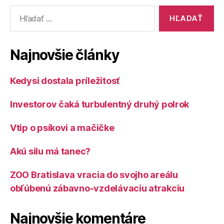
Vyhľadať:
Najnovšie články
Kedysi dostala príležitosť
Investorov čaká turbulentný druhý polrok
Vtip o psíkovi a mačičke
Akú silu má tanec?
ZOO Bratislava vracia do svojho areálu
obľúbenú zábavno-vzdelávaciu atrakciu
Najnovšie komentáre