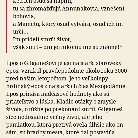
keď ich osud sa naplní,
tu sa zhromažďujú Annunakovia, vznešení
bohovia,
a Mametu, ktorý osud vytvára, osud ich im
určí…
Im pridelí smrť i život,
však smrť – dni jej nikomu nie sú známe!“
Epos o Gilgamešovi je asi najstarší staroveký
epos. Vznikol pravdepodobne okolo roku 3000
pred našim letopočtom. Je to veľkolepý
hrdinský epos z najstarších čias Mezopotámie.
Epos prináša nadčasové hodnoty ako sú
priateľstvo a láska. Kladie otázky o zmysle
života, o túžbe po prekonaní smrti. Gilgameš
síce nedosiahne večný život, ale jeho
pamiatkou, ktorá pretrvá oveľa dlhšie ako on
sám, sú hradby mesta, ktoré dal postaviť a