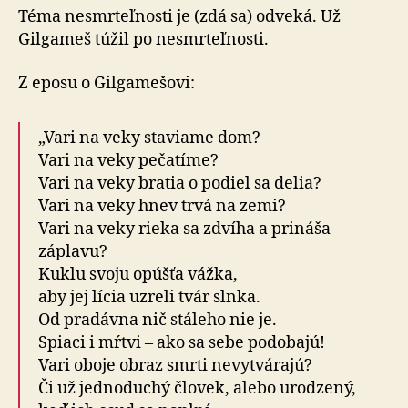
Téma nesmrteľnosti je (zdá sa) odveká. Už
Gilgameš túžil po nesmrteľnosti.
Z eposu o Gilgamešovi:
„Vari na veky staviame dom?
Vari na veky pečatíme?
Vari na veky bratia o podiel sa delia?
Vari na veky hnev trvá na zemi?
Vari na veky rieka sa zdvíha a prináša
záplavu?
Kuklu svoju opúšťa vážka,
aby jej lícia uzreli tvár slnka.
Od pradávna nič stáleho nie je.
Spiaci i mŕtvi – ako sa sebe podobajú!
Vari oboje obraz smrti nevytvárajú?
Či už jednoduchý človek, alebo urodzený,