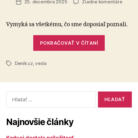
na
25. decembra 2025
Žiadne komentáre
Dátum
Planét
článku
v
tvare
Vymyká sa všetkému, čo sme doposiaľ poznali.
citróna
prekvap
„Planéta
vedco
POKRAČOVAŤ V ČÍTANÍ
v
tvare
Deník.cz
,
veda
citróna
Značky
prekvapila
vedcov“
Vyhľadať:
Najnovšie články
Kedysi dostala príležitosť