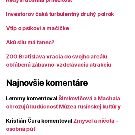
Investorov čaká turbulentný druhý polrok
Vtip o psíkovi a mačičke
Akú silu má tanec?
ZOO Bratislava vracia do svojho areálu
obľúbenú zábavno-vzdelávaciu atrakciu
Najnovšie komentáre
Lemmy
komentoval
Šimkovičová a Machala
ohrozujú budúcnosť Múzea rusínskej kultúry
Kristián Čura
komentoval
Zmysel a ničota –
osobná púť