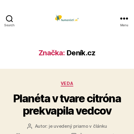
Search
Menu
Humanisti.sk
Značka:
Deník.cz
Kategórie
VEDA
Planéta v tvare citróna
prekvapila vedcov
Autor:
je uvedený priamo v článku
Autor
článku