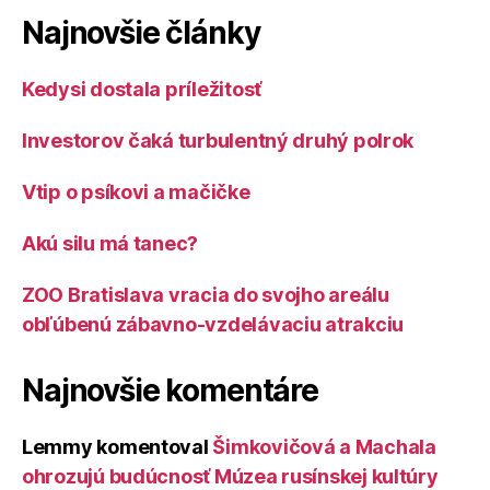
Najnovšie články
Kedysi dostala príležitosť
Investorov čaká turbulentný druhý polrok
Vtip o psíkovi a mačičke
Akú silu má tanec?
ZOO Bratislava vracia do svojho areálu
obľúbenú zábavno-vzdelávaciu atrakciu
Najnovšie komentáre
Lemmy
komentoval
Šimkovičová a Machala
ohrozujú budúcnosť Múzea rusínskej kultúry