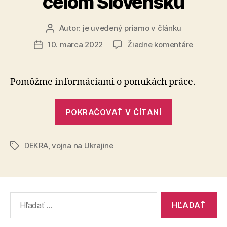
celom Slovensku
Autor:
je uvedený priamo v článku
Autor
článku
na
10. marca 2022
Žiadne komentáre
Dátum
Pomôžm
článku
utečenc
informác
Pomôžme informáciami o ponukách práce.
o
možnosti
„Pomôžme
práce
POKRAČOVAŤ V ČÍTANÍ
utečencom
na
informáciam
celom
Slovensk
DEKRA
,
vojna na Ukrajine
o
Značky
možnostiach
práce
na
Vyhľadať:
celom
Slovensku“