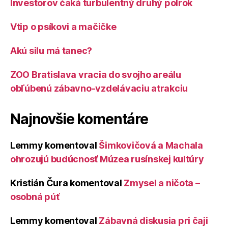
Investorov čaká turbulentný druhý polrok
Vtip o psíkovi a mačičke
Akú silu má tanec?
ZOO Bratislava vracia do svojho areálu
obľúbenú zábavno-vzdelávaciu atrakciu
Najnovšie komentáre
Lemmy
komentoval
Šimkovičová a Machala
ohrozujú budúcnosť Múzea rusínskej kultúry
Kristián Čura
komentoval
Zmysel a ničota –
osobná púť
Lemmy
komentoval
Zábavná diskusia pri čaji