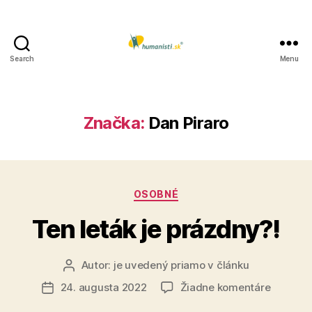
Search
Menu
Humanisti.sk
Značka:
Dan Piraro
Kategórie
OSOBNÉ
Ten leták je prázdny?!
Autor:
je uvedený priamo v článku
Autor
článku
na
24. augusta 2022
Žiadne komentáre
Dátum
Ten
článku