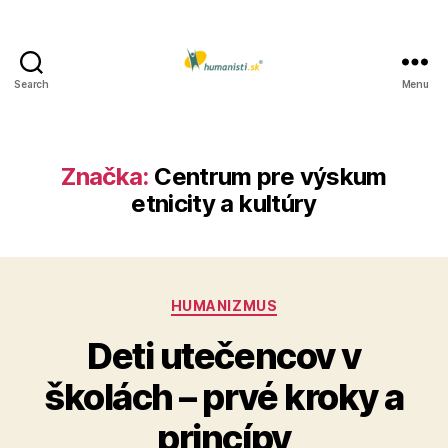
Search
Menu
Humanisti.sk
Značka:
Centrum pre výskum
etnicity a kultúry
Kategórie
HUMANIZMUS
Deti utečencov v
školách – prvé kroky a
princípy