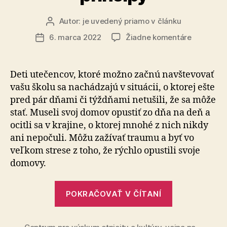
Autor:
je uvedený priamo v článku
Autor
článku
na
6. marca 2022
Žiadne komentáre
Dátum
Deti
článku
utečenco
v
Deti utečencov, ktoré možno začnú navštevovať
školách
vašu školu sa nachádzajú v situácii, o ktorej ešte
–
pred pár dňami či týždňami netušili, že sa môže
prvé
stať. Museli svoj domov opustiť zo dňa na deň a
kroky
ocitli sa v krajine, o ktorej mnohé z nich nikdy
a
ani nepočuli. Môžu zažívať traumu a byť vo
princípy
veľkom strese z toho, že rýchlo opustili svoje
domovy.
„Deti
POKRAČOVAŤ V ČÍTANÍ
utečencov
v