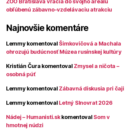
ZOO Bratislava vracia do svojho areálu
obľúbenú zábavno-vzdelávaciu atrakciu
Najnovšie komentáre
Lemmy
komentoval
Šimkovičová a Machala
ohrozujú budúcnosť Múzea rusínskej kultúry
Kristián Čura
komentoval
Zmysel a ničota –
osobná púť
Lemmy
komentoval
Zábavná diskusia pri čaji
Lemmy
komentoval
Letný Slnovrat 2026
Nádej – Humanisti.sk
komentoval
Som v
hmotnej núdzi