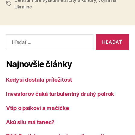
Centrum pre výskum etnicity a kultúry
,
vojna na
školách
Značky
Ukrajine
–
prvé
kroky
a
Vyhľadať:
princípy“
Najnovšie články
Kedysi dostala príležitosť
Investorov čaká turbulentný druhý polrok
Vtip o psíkovi a mačičke
Akú silu má tanec?