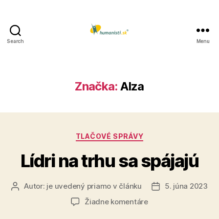
Search
Menu
Humanisti.sk
Značka:
Alza
Kategórie
TLAČOVÉ SPRÁVY
Lídri na trhu sa spájajú
Autor:
je uvedený priamo v článku
5. júna 2023
Autor
Dátum
článku
článku
na
Žiadne komentáre
Lídri