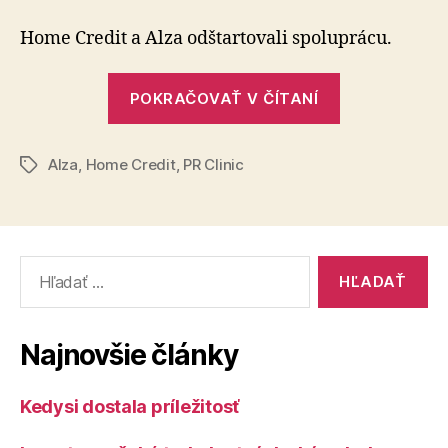
na
trhu
Home Credit a Alza odštartovali spoluprácu.
sa
spájajú
„Lídri
POKRAČOVAŤ V ČÍTANÍ
na
trhu
Alza
,
Home Credit
,
PR Clinic
sa
Značky
spájajú“
Vyhľadať:
Najnovšie články
Kedysi dostala príležitosť