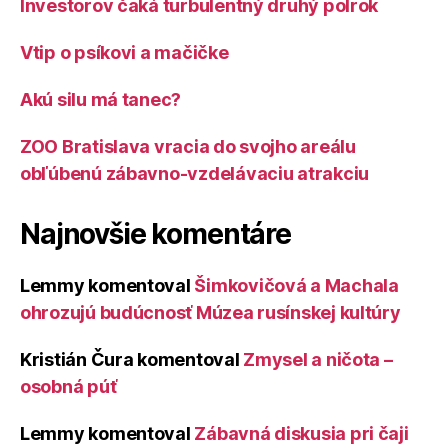
Investorov čaká turbulentný druhý polrok
Vtip o psíkovi a mačičke
Akú silu má tanec?
ZOO Bratislava vracia do svojho areálu
obľúbenú zábavno-vzdelávaciu atrakciu
Najnovšie komentáre
Lemmy
komentoval
Šimkovičová a Machala
ohrozujú budúcnosť Múzea rusínskej kultúry
Kristián Čura
komentoval
Zmysel a ničota –
osobná púť
Lemmy
komentoval
Zábavná diskusia pri čaji