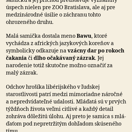
samičku a jej príchod pred­sta­vu­je významný
úspech nielen pre ZOO Bratislava, ale aj pre
medzinárodné úsilie o záchranu tohto
ohrozeného druhu.
Malá samička dostala meno
Bawu
, ktoré
vychádza z af­ric­kých jazykových koreňov a
symbolicky odkazuje na
vzác­ny dar po rokoch
čakania
či
dlho očakávaný zázrak
. Jej
narodenie totiž skutočne možno označiť za
malý zázrak.
Odchov hrošíka libérijského v ľudskej
starostlivosti patrí medzi mimoriadne náročné
a nepredvídateľné udalosti. Mláďatá sú v prvých
týždňoch života veľmi citlivé a každý detail
zohráva dôležitú úlohu. Aj preto je samica s mlá­
ďa­ťom pod nepretržitým dohľadom skúseného
tímu.