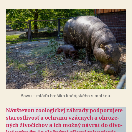
Bawu – mláďa hrošíka libérijského s matkou.
Návštevou zoologickej záhrady pod­po­ru­je­te
sta­rostli­vosť a och­ranu vzácnych a ohro­ze­
ných ži­vo­čí­chov a ich možný návrat do di­vo­