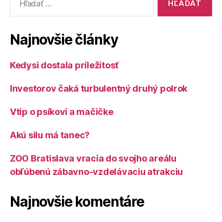
Najnovšie články
Kedysi dostala príležitosť
Investorov čaká turbulentný druhý polrok
Vtip o psíkovi a mačičke
Akú silu má tanec?
ZOO Bratislava vracia do svojho areálu
obľúbenú zábavno-vzdelávaciu atrakciu
Najnovšie komentáre