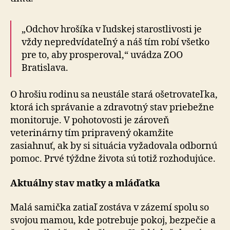
„Odchov hrošíka v ľudskej starostlivosti je
vždy ne­pred­ví­da­teľ­ný a náš tím robí všetko
pre to, aby prosperoval,“ uvádza ZOO
Bratislava.
O hrošiu rodinu sa neustále stará ošetrovateľka,
ktorá ich správanie a zdravotný stav priebežne
monitoruje. V po­ho­to­vos­ti je zároveň
veterinárny tím pripravený okamžite
zasiahnuť, ak by si situácia vyžadovala odbornú
pomoc. Prvé týždne života sú totiž rozhodujúce.
Aktuálny stav matky a mláďatka
Malá samička zatiaľ zostáva v zázemí spolu so
svojou ma­mou, kde potrebuje pokoj, bezpečie a