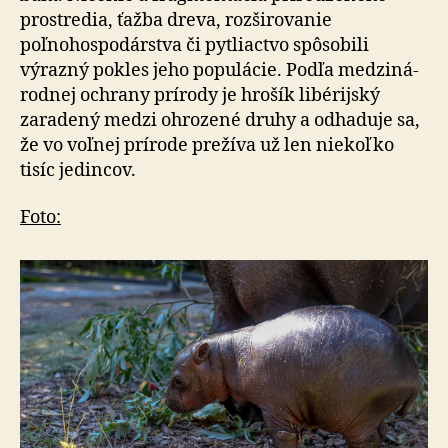
prostredia, ťažba dreva, rozširovanie
poľnohospodárstva či pytliactvo spôsobili
výrazný pokles jeho populácie. Podľa medzi­ná­
rod­nej ochrany prírody je hrošík libérijský
zaradený me­dzi ohrozené druhy a odhaduje sa,
že vo voľnej prírode prežíva už len niekoľko
tisíc jedincov.
Foto: