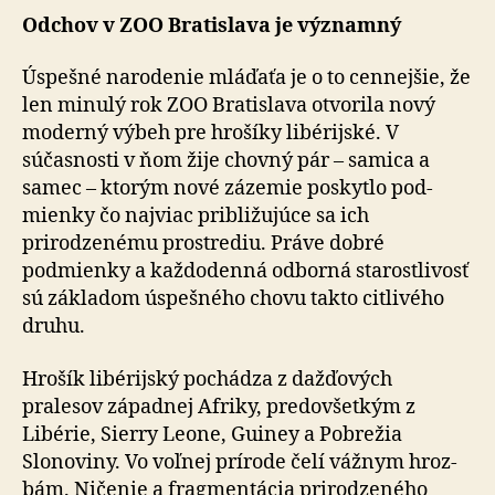
Odchov v ZOO Bratislava je významný
Úspešné narodenie mláďaťa je o to cennejšie, že
len mi­nu­lý rok ZOO Bratislava otvorila nový
moderný výbeh pre hrošíky libérijské. V
súčasnosti v ňom žije chovný pár – samica a
samec – ktorým nové zázemie poskytlo pod­
mien­ky čo najviac približujúce sa ich
prirodzenému prostrediu. Práve dobré
podmienky a každodenná od­bor­ná sta­rostlivosť
sú základom úspešného chovu takto citlivého
druhu.
Hrošík libérijský pochádza z dažďových
pralesov zá­pad­nej Afriky, predovšetkým z
Libérie, Sierry Leone, Guiney a Pobrežia
Slonoviny. Vo voľnej prírode čelí vážnym hroz­
bám. Ničenie a fragmentácia prirodzeného