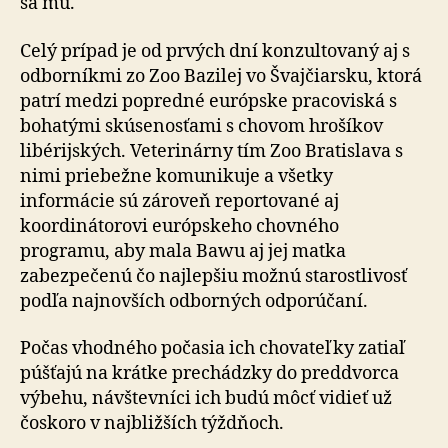
sa mu.
Celý prípad je od prvých dní konzultovaný aj s
od­bor­ník­mi zo Zoo Bazilej vo Švajčiarsku, ktorá
patrí medzi po­pred­né európske pracoviská s
bohatými skúsenosťami s chovom hrošíkov
libérijských. Veterinárny tím Zoo Bra­tis­la­va s
nimi priebežne komunikuje a všetky
informácie sú zároveň reportované aj
koordinátorovi európskeho chov­né­ho
programu, aby mala Bawu aj jej matka
zabezpečenú čo najlepšiu možnú starostlivosť
podľa najnovších od­bor­ných odporúčaní.
Počas vhodného počasia ich chovateľky zatiaľ
púšťajú na krátke prechádzky do preddvorca
výbehu, návštevníci ich budú môcť vidieť už
čoskoro v najbližších týždňoch.