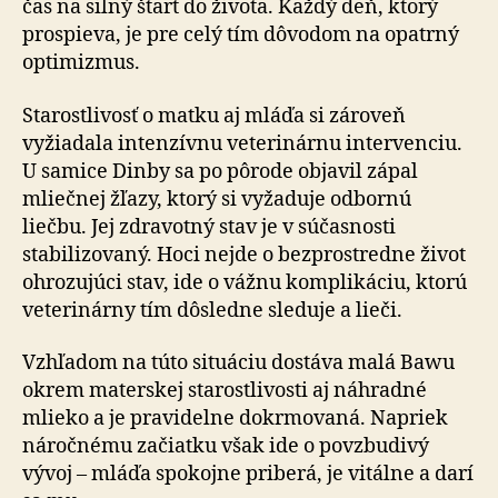
čas na silný štart do života. Každý deň, ktorý
prospieva, je pre celý tím dô­vo­dom na opatrný
optimizmus.
Starostlivosť o matku aj mláďa si zároveň
vyžiadala in­ten­zív­nu veterinárnu intervenciu.
U samice Dinby sa po pôrode objavil zápal
mliečnej žľazy, ktorý si vyžaduje odbornú
liečbu. Jej zdravotný stav je v súčasnosti
stabilizovaný. Hoci nejde o bezprostredne život
ohrozujúci stav, ide o vážnu komplikáciu, ktorú
veterinárny tím dôsledne sleduje a lieči.
Vzhľadom na túto situáciu dostáva malá Bawu
okrem materskej starostlivosti aj náhradné
mlieko a je pra­vi­del­ne dokrmovaná. Napriek
náročnému začiatku však ide o povzbudivý
vývoj – mláďa spokojne priberá, je vitálne a darí