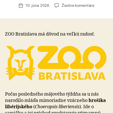
článku
na
10. júna 2026
Žiadne komentáre
Dátum
Dlho
článku
očakávan
dar:
ZOO
Bratislava
ZOO Bratislava má dôvod na veľkú radosť.
sa
teší
z
narodenia
mláďaťa
vzácneho
hrošíka
libérijskéh
Počas posledného májového týždňa sa u nás
narodilo mláďa mimoriadne vzácneho
hrošíka
libérijského
(
Choeropsis liberiensis
). Ide o