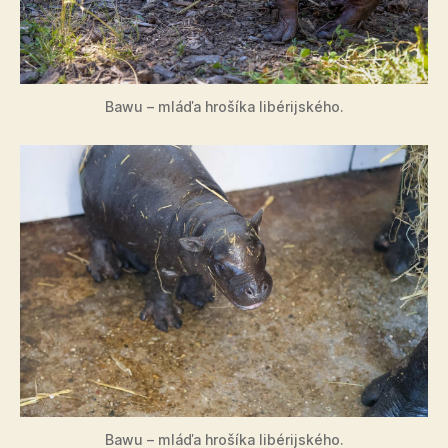
Bawu – mláďa hrošíka libérijského.
Bawu – mláďa hrošíka libérijského.