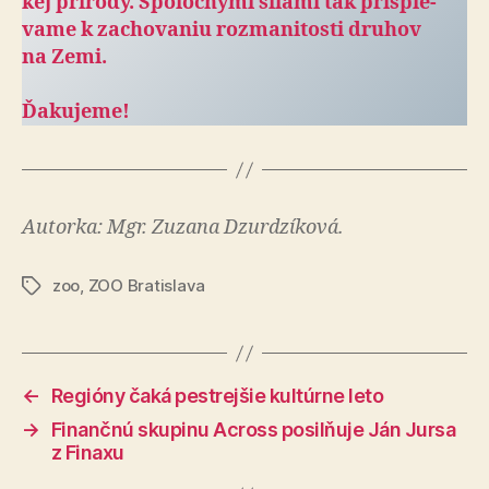
kej prí­rody. Spo­loč­nými silami tak prispie­
vame k za­cho­va­niu roz­ma­ni­tosti druhov
na Zemi.
Ďakujeme!
Autorka: Mgr. Zuzana Dzurdzíková.
zoo
,
ZOO Bratislava
Značky
←
Regióny čaká pestrejšie kultúrne leto
→
Finančnú skupinu Across posilňuje Ján Jursa
z Finaxu