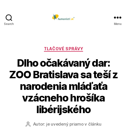
Search
Menu
Humanisti.sk
Kategórie
TLAČOVÉ SPRÁVY
Dlho očakávaný dar:
ZOO Bratislava sa teší z
narodenia mláďaťa
vzácneho hrošíka
libérijského
Autor:
je uvedený priamo v článku
Autor