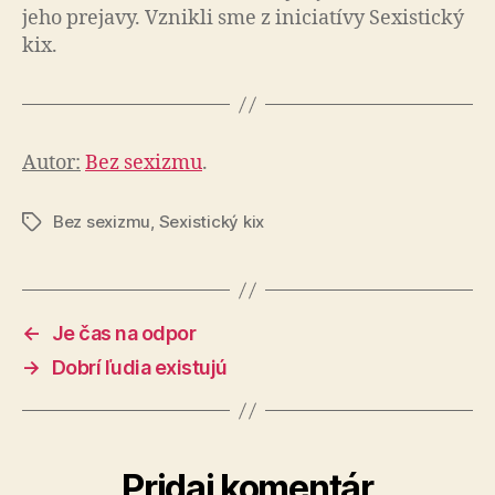
jeho prejavy. Vznikli sme z ini­cia­tí­vy Sexistický
kix.
Autor:
Bez sexizmu
.
Bez sexizmu
,
Sexistický kix
Značky
←
Je čas na odpor
→
Dobrí ľudia existujú
Pridaj komentár