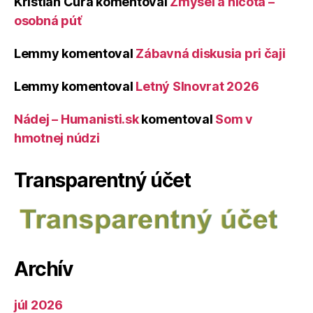
Kristián Čura
komentoval
Zmysel a ničota –
osobná púť
Lemmy
komentoval
Zábavná diskusia pri čaji
Lemmy
komentoval
Letný Slnovrat 2026
Nádej – Humanisti.sk
komentoval
Som v
hmotnej núdzi
Transparentný účet
Archív
júl 2026