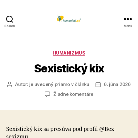
Search
Menu
Humanisti.sk
Kategórie
HUMANIZMUS
Sexistický kix
Autor:
je uvedený priamo v článku
6. júna 2026
Autor
Dátum
článku
článku
na
Žiadne komentáre
Sexistický
kix
Sexistický kix sa presúva pod profil @Bez
sexizmu.