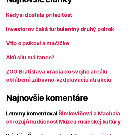
Kedysi dostala príležitosť
Investorov čaká turbulentný druhý polrok
Vtip o psíkovi a mačičke
Akú silu má tanec?
ZOO Bratislava vracia do svojho areálu
obľúbenú zábavno-vzdelávaciu atrakciu
Najnovšie komentáre
Lemmy
komentoval
Šimkovičová a Machala
ohrozujú budúcnosť Múzea rusínskej kultúry