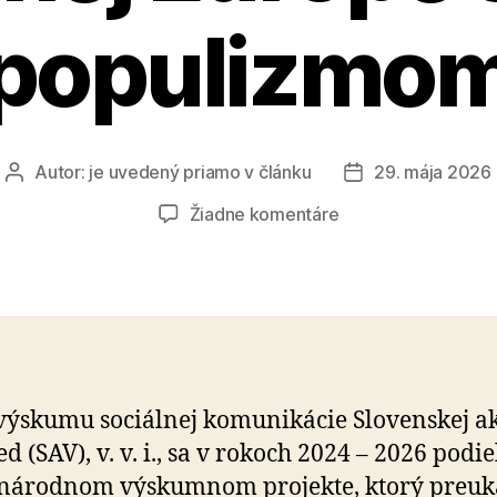
populizmo
Autor:
je uvedený priamo v článku
29. mája 2026
Autor
Dátum
článku
článku
na
Žiadne komentáre
Skresľovanie
holokaustu
v
strednej
Európe
súvisí
s
výskumu sociálnej komunikácie Slovenskej ak
populizmom
d (SAV), v. v. i., sa v rokoch 2024 – 2026 podie
národnom výskumnom projekte, ktorý preuk