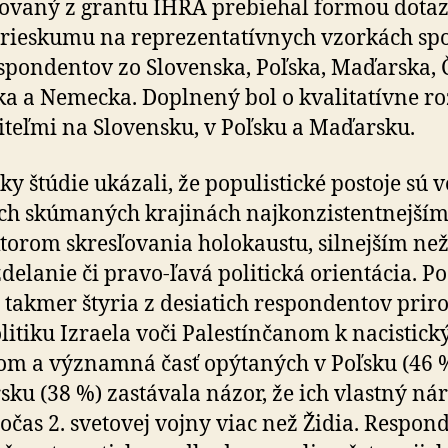
ovaný z grantu IHRA prebiehal formou do­taz­
prieskumu na reprezentatívnych vzorkách spo
spondentov zo Slovenska, Poľska, Maďarska, 
a a Nemecka. Doplnený bol o kvalitatívne roz
čiteľmi na Slovensku, v Poľsku a Maďarsku.
ky štúdie ukázali, že populistické postoje sú v
ch skúmaných krajinách najkonzistentnejší
torom skresľovania holokaustu, silnejším než
zdelanie či pravo-ľavá politická orientácia. P
í takmer štyria z desiatich respondentov pri­ro
politiku Izraela voči Palestínčanom k nacistic
om a významná časť opýtaných v Poľsku (46 
ku (38 %) zastávala názor, že ich vlastný ná
počas 2. svetovej vojny viac než Židia. Respon