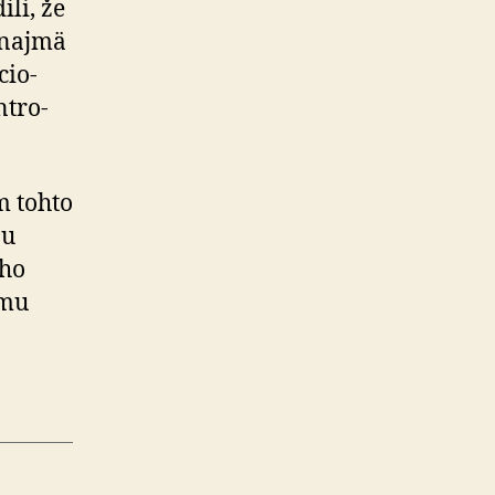
li, že
, najmä
cio­
­tro­
m tohto
bu
ého
ému