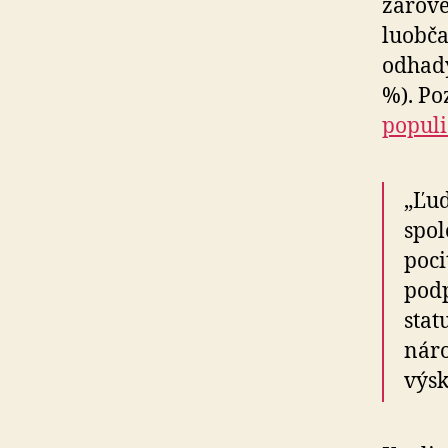
zárove
lu­ob­
odhady
%). Po
populi
„Ľud
spol
poci
podp
stat
náro
výsk