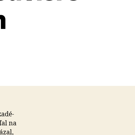
m
a­dé­
ľal na
ázal,