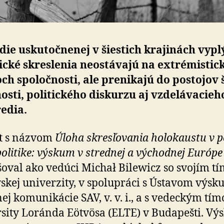
die uskutočnenej v šiestich krajinách vypl
ické skreslenia neostávajú na extré­mis­tic­
ch spoločnosti, ale prenikajú do postojov š
osti, politického diskurzu aj vzde­lá­va­cie­h
edia.
t s názvom
Úloha skresľovania holokaustu v po­
j politike: výskum v strednej a východnej Európe
šoval ako vedúci Michał Bilewicz so svojím t
skej univerzity, v spolupráci s Ústavom výs
nej komunikácie SAV, v. v. i., a s vedeckým tí
sity Loránda Eötvösa (ELTE) v Budapešti. V