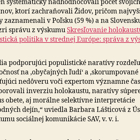
ň systematicky nadhodnocovali počet svojich
ča­nov, ktorí zachraňovali Židov, pričom najvyš
 zaznamenali v Poľsku (59 %) a na Slovensk
zri správu z výskumu
Skresľovanie holokaust
stická politika v strednej Európe: správa z 
ia podporujúci populistické naratívy rozdeľu
očnosť na ‚obyčajných ľudí‘ a ‚skorumpované e
ťujúci nedôveru voči expertom významne čas­t
orovali inverziu holokaustu, naratívy sú­pe­re
us obete, aj morálne selektívne interpretácie
dných dejín,“ uviedla Barbara Lášticová z Ú
umu sociálnej komunikácie SAV, v. v. i.