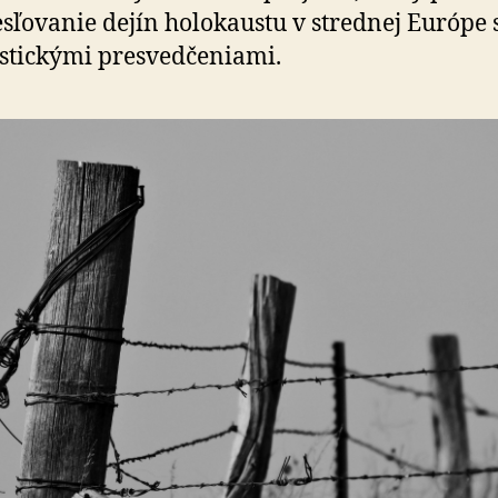
esľovanie dejín holokaustu v strednej Európe s
stickými presvedčeniami.