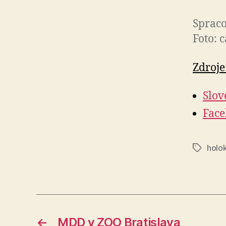
Spraco
Foto: 
Zdroje
Slov
Fac
holo
Značky
←
MDD v ZOO Bratislava