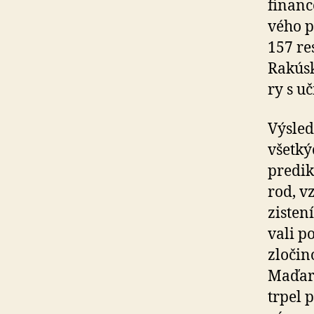
financ
vé­ho 
157 re
Rakúsk
ry s u
Výsled
všetký
predik
rod, v
zisten
va­li 
zločin
Maďars
trpel 