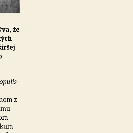
ýva, že
kých
iršej
o
pu­lis­
ímom z
kumu
mom
ýskum