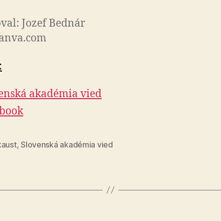
val: Jozef Bednár
canva.com
:
enská akadémia vied
ebook
kaust
,
Slovenská akadémia vied