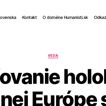
lovenska
Kontakt
O doméne Humanisti.sk
Odka
Kategórie
VEDA
ovanie hol
nej Európe 