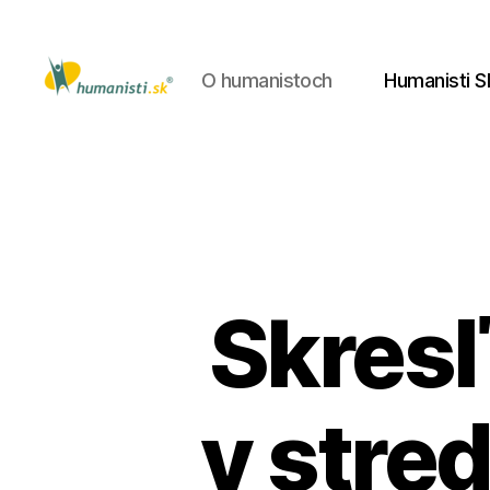
O humanistoch
Humanisti S
Humanisti.sk
Skresľ
v stred