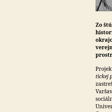
Zo štú
histor
okrajo
verejn
prostr
Projek
tic­ke
zastre
Varšav
sociál
Univer