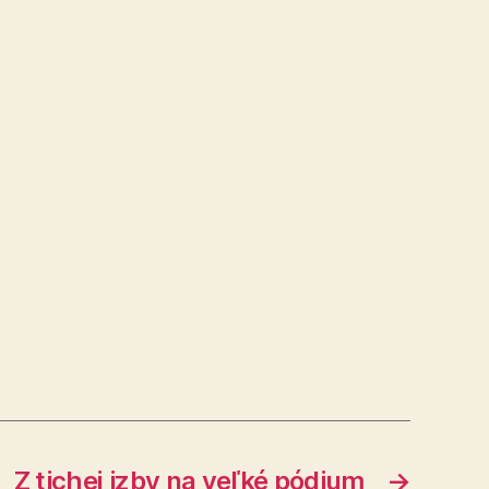
Z tichej izby na veľké pódium
→