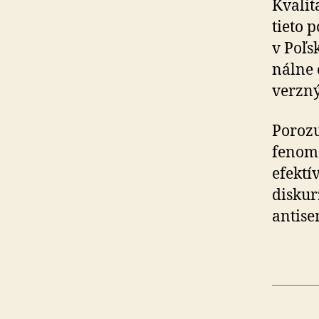
Kvalit
tieto 
v Poľsk
nál­ne
ver­zn
Porozu
fenomé
efektí
diskur
antise