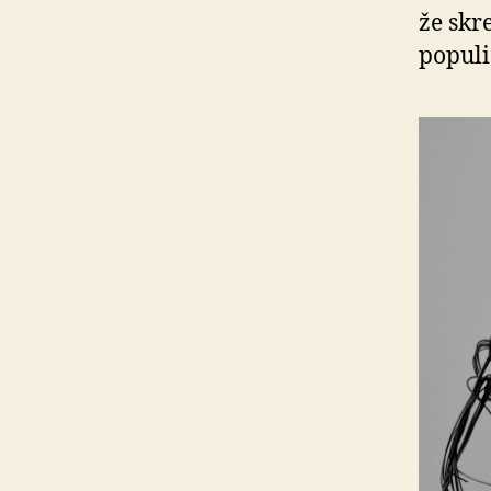
že skr
populi