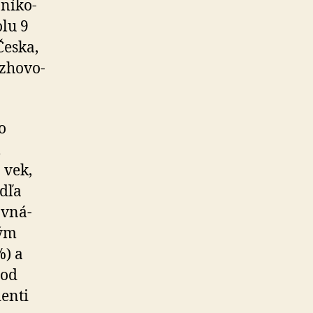
ní­ko­
lu 9
Česka,
­ho­vo­
o
m
 vek,
odľa
v­ná­
kým
%) a
rod
denti