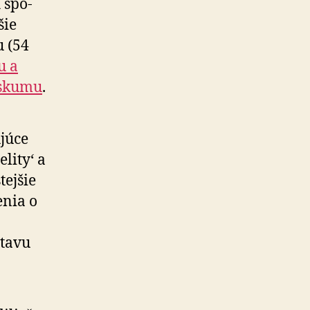
 spo­
šie
u (54
u a
výskumu
.
júce
lity‘ a
ej­šie
­nia o
stavu