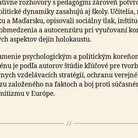
atívne rozhovory s pedagógmi zároveň potvrdi
politické dynamiky zasahujú aj školy. Učitelia
u a Maďarsku, opisovali sociálny tlak, inšti­tu­
 obmedzenia a autocenzúru pri vyučovaní kon
ých aspektov dejín holokaustu.
menie psychologickým a politickým koreňo
nu je podľa autorov štúdie kľúčové pre tvor
vnych vzdelávacích stratégií, ochranu verejn
zu založeného na faktoch a boj proti súčasn
mitizmu v Európe.