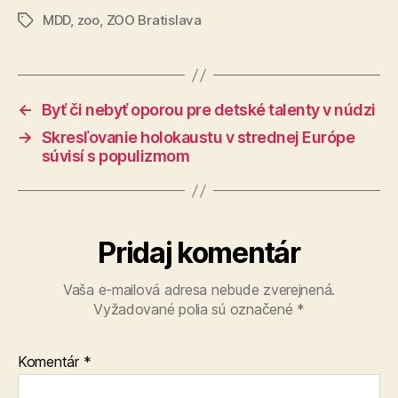
MDD
,
zoo
,
ZOO Bratislava
Značky
←
Byť či nebyť oporou pre detské talenty v núdzi
→
Skresľovanie holokaustu v strednej Európe
súvisí s populizmom
Pridaj komentár
Vaša e-mailová adresa nebude zverejnená.
Vyžadované polia sú označené
*
Komentár
*