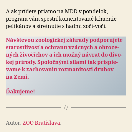
A ak prídete priamo na MDD v pondelok,
program vám spestrí komentované kŕmenie
pelikánov a stretnutie s had­mi zoči-voči.
Návštevou zoologickej záhrady pod­po­ru­je­te
sta­rostli­vosť a och­ranu vzácnych a ohro­ze­
ných ži­vo­čí­chov a ich možný návrat do di­vo­
kej prí­rody. Spo­loč­nými silami tak prispie­
vame k za­cho­va­niu roz­ma­ni­tosti druhov
na Zemi.
Ďakujeme!
Autor:
ZOO Bratislava
.