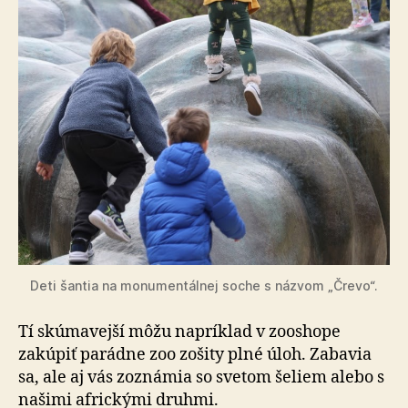
Deti šantia na monumentálnej soche s názvom „Črevo“.
Tí skúmavejší môžu napríklad v zooshope
zakúpiť pa­rád­ne zoo zošity plné úloh. Zabavia
sa, ale aj vás zoznámia so svetom šeliem alebo s
našimi africkými druhmi.