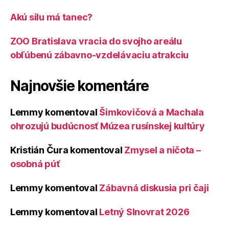
Akú silu má tanec?
ZOO Bratislava vracia do svojho areálu
obľúbenú zábavno-vzdelávaciu atrakciu
Najnovšie komentáre
Lemmy
komentoval
Šimkovičová a Machala
ohrozujú budúcnosť Múzea rusínskej kultúry
Kristián Čura
komentoval
Zmysel a ničota –
osobná púť
Lemmy
komentoval
Zábavná diskusia pri čaji
Lemmy
komentoval
Letný Slnovrat 2026