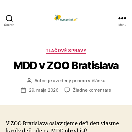
Search
Menu
Humanisti.sk
Kategórie
TLAČOVÉ SPRÁVY
MDD v ZOO Bratislava
Autor:
je uvedený priamo v článku
Autor
článku
na
29. mája 2026
Žiadne komentáre
Dátum
MDD
článku
v
ZOO
Bratislava
V ZOO Bratislava oslavujeme deň detí vlastne
každý deň, ale na MDD obzvlášť!