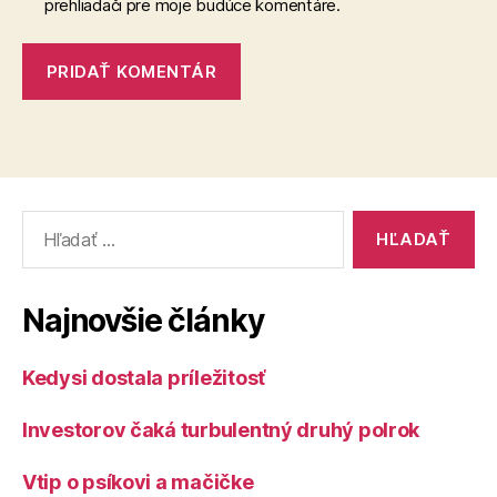
prehliadači pre moje budúce komentáre.
Vyhľadať:
Najnovšie články
Kedysi dostala príležitosť
Investorov čaká turbulentný druhý polrok
Vtip o psíkovi a mačičke