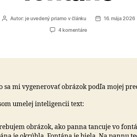
Autor:
je uvedený priamo v článku
16. mája 2026
Autor
Dátum
článku
článku
na
4 komentáre
Oslobodená
v
záhrade
pri
fontáne
o sa mi vygenerovať obrázok podľa mojej pre
som umelej inteligencii text:
rebujem obrázok, ako panna tancuje vo fontá
ána je okrúhla. Fontána je biela. Na pannu te