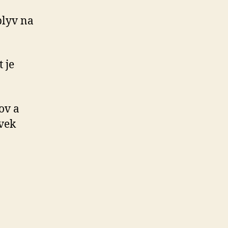
plyv na
 je
ov a
ľvek