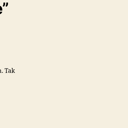
e”
n. Tak