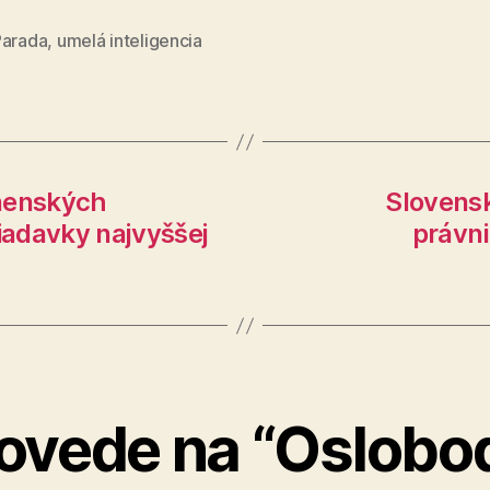
Parada
,
umelá inteligencia
anenských
Slovensk
žiadavky najvyššej
právn
ovede na “Oslobo