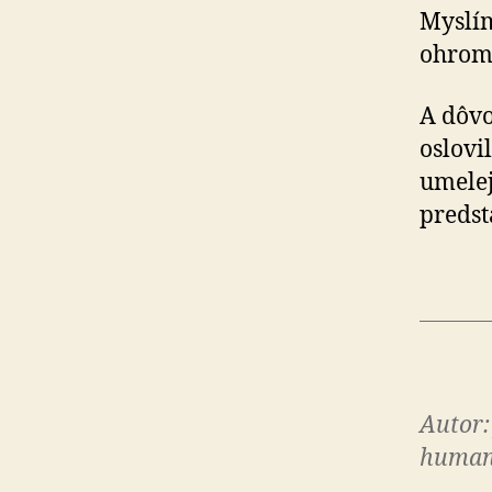
Myslím
ohromi
A dôvo
oslovi
umelej
predst
Autor:
human