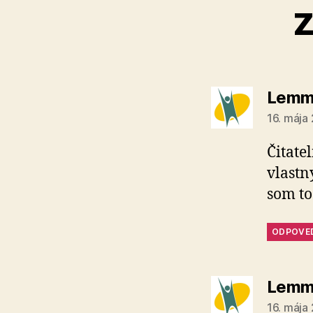
z
Lemm
16. mája
Čitate
vlastn
som to
ODPOVE
Lemm
16. mája