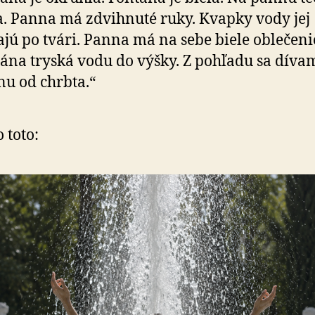
. Panna má zdvihnuté ruky. Kvapky vody jej
ajú po tvári. Panna má na sebe biele oblečeni
ána tryská vodu do výšky. Z pohľadu sa díva
u od chrbta.“
 toto: