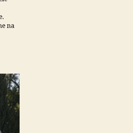
e.
me na