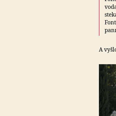
voda
stek
Font
pann
A vyšlo