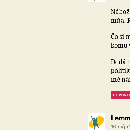
Nábože
mňa. R
Čo si 
komu v
Dodám,
politi
iné ná
ODPOVE
Lemm
16. mája