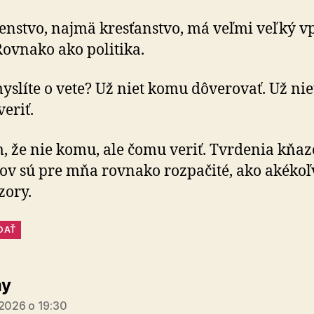
nstvo, najmä kresťanstvo, má veľmi veľký v
ovnako ako politika.
myslíte o vete? Už niet komu dôverovať. Už niet
eriť.
 že nie komu, ale čomu veriť. Tvrdenia kňaz
kov sú pre mňa rovnako rozpačité, ako akéko
zory.
DAŤ
hovorí:
y
 2026 o 19:30