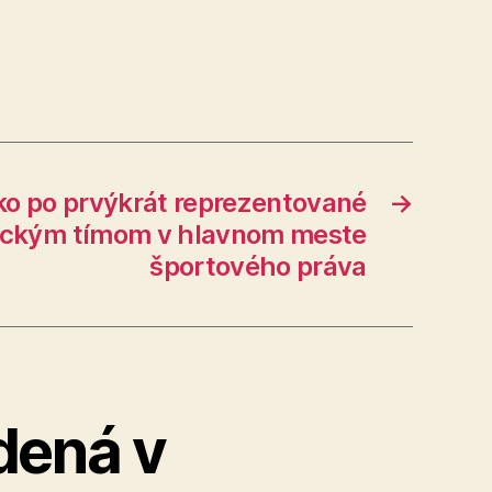
o po prvýkrát reprezentované
→
ickým tímom v hlavnom meste
športového práva
dená v