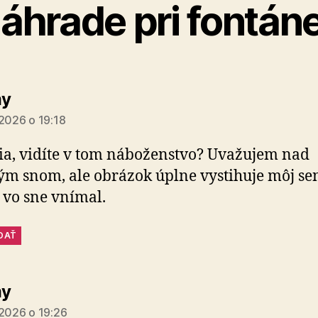
áhrade pri fontán
hovorí:
y
 2026 o 19:18
lia, vidíte v tom náboženstvo? Uvažujem nad
ým snom, ale obrázok úplne vystihuje môj se
 vo sne vnímal.
DAŤ
hovorí:
y
 2026 o 19:26