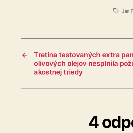
Ján 
Značky
←
Tretina testovaných extra p
olivových olejov nesplnila po
akostnej triedy
4 odp