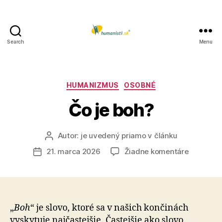
Search
Menu
Humanisti.sk
Kategórie
HUMANIZMUS
OSOBNÉ
Čo je boh?
Autor:
je uvedený priamo v článku
Autor
článku
na
21. marca 2026
Žiadne komentáre
Dátum
Čo
článku
je
boh?
„
Boh
“ je slovo, ktoré sa v našich končinách
vyskytuje najčastejšie. Častejšie ako slovo