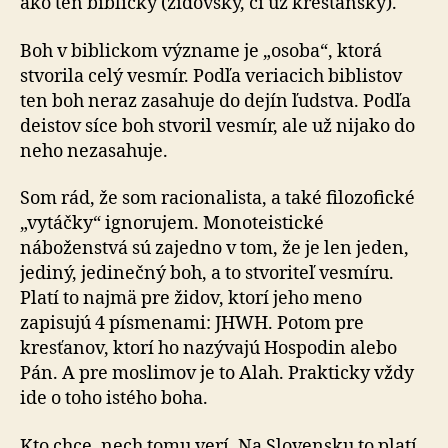
ako ten biblický (židovský, či už kres­ťan­ský).
Boh v biblickom význame je „osoba“, ktorá
stvorila celý vesmír. Podľa veriacich biblistov
ten boh neraz zasahuje do dejín ľudstva. Podľa
deistov síce boh stvoril vesmír, ale už nijako do
neho nezasahuje.
Som rád, že som racionalista, a také filozofické
„vytáčky“ ignorujem. Monoteistické
náboženstvá sú zajedno v tom, že je len jeden,
jediný, jedinečný boh, a to stvoriteľ ves­mí­ru.
Platí to najmä pre židov, ktorí jeho meno
zapisujú 4 písmenami: JHWH. Potom pre
kresťanov, ktorí ho na­zý­va­jú Hospodin alebo
Pán. A pre moslimov je to Alah. Prak­tic­ky vždy
ide o toho istého boha.
Kto chce, nech tomu verí. Na Slovensku to platí