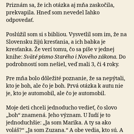
Priznám sa, že ich otázka aj mňa zaskočila,
prekvapila. Hneď som nevedel ľahko
odpovedať.
Poslúžil som si s bibliou. Vysvetlil som im, že na
Slo­ven­sku žijú kresťania, a ich babka je
kresťanka. Že verí tomu, čo sa píše v jednej
knihe:
Sväté písmo Starého i Nového zákona
. Do
podrobností som nešiel, veď mali 3, či 4 roky.
Pre mňa bolo dôležité poznanie, že sa nepýtali,
kto je boh, ale čo je boh. Prvá otázka k autu nie
je, kto je automobil, ale čo je automobil.
Moje deti chceli jednoducho vedieť, čo slovo
„boh“ zna­me­ná. Jeho význam. U ľudí je to
jednoduchšie: „Ja som Ma­ri­ka. A ty sa ako
voláš?“ „Ja som Zuzana.“ A obe vedia, kto sú. A