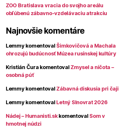
ZOO Bratislava vracia do svojho areálu
obľúbenú zábavno-vzdelávaciu atrakciu
Najnovšie komentáre
Lemmy
komentoval
Šimkovičová a Machala
ohrozujú budúcnosť Múzea rusínskej kultúry
Kristián Čura
komentoval
Zmysel a ničota –
osobná púť
Lemmy
komentoval
Zábavná diskusia pri čaji
Lemmy
komentoval
Letný Slnovrat 2026
Nádej – Humanisti.sk
komentoval
Som v
hmotnej núdzi