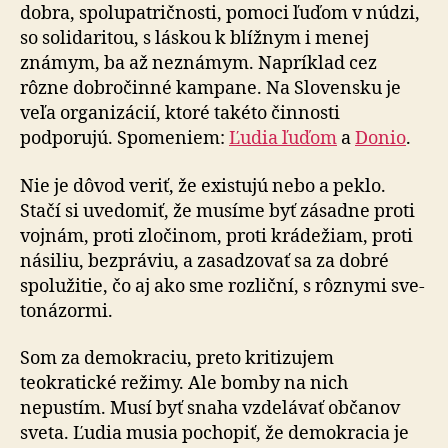
dobra, spo­lu­pat­rič­nos­ti, pomoci ľuďom v núdzi,
so solidaritou, s láskou k blížnym i menej
známym, ba až neznámym. Napríklad cez
rôzne dobročinné kampane. Na Slovensku je
veľa organizácií, ktoré takéto činnosti
podporujú. Spomeniem:
Ľudia ľuďom
a
Donio
.
Nie je dôvod veriť, že existujú nebo a peklo.
Stačí si uve­do­miť, že musíme byť zásadne proti
vojnám, proti zločinom, proti krádežiam, proti
násiliu, bezpráviu, a zasadzovať sa za dobré
spolužitie, čo aj ako sme rozliční, s rôznymi sve­
to­ná­zor­mi.
Som za demokraciu, preto kritizujem
teokratické režimy. Ale bomby na nich
nepustím. Musí byť snaha vzdelávať občanov
sveta. Ľudia musia pochopiť, že demokracia je