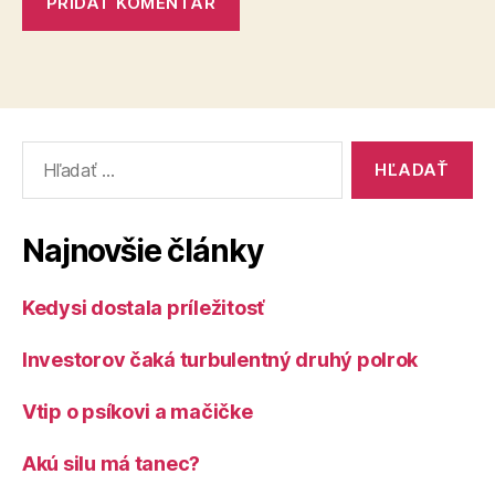
Vyhľadať:
Najnovšie články
Kedysi dostala príležitosť
Investorov čaká turbulentný druhý polrok
Vtip o psíkovi a mačičke
Akú silu má tanec?