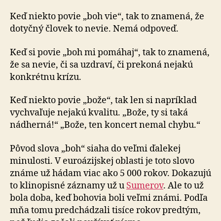
Keď niekto povie „boh vie“, tak to znamená, že
dotyčný človek to nevie. Nemá odpoveď.
Keď si povie „boh mi pomáhaj“, tak to znamená,
že sa nevie, či sa uzdraví, či prekoná nejakú
konkrétnu krízu.
Keď niekto povie „bože“, tak len si napríklad
vychvaľuje nejakú kvalitu. „Bože, ty si taká
nádherná!“ „Bože, ten koncert nemal chybu.“
Pôvod slova „boh“ siaha do veľmi ďalekej
minulosti. V euroázijskej oblasti je toto slovo
známe už hádam viac ako 5 000 rokov. Dokazujú
to klinopisné záznamy už u
Sumerov
. Ale to už
bola doba, keď bohovia boli veľmi známi. Podľa
mňa tomu predchádzali tisíce rokov pred­tým,