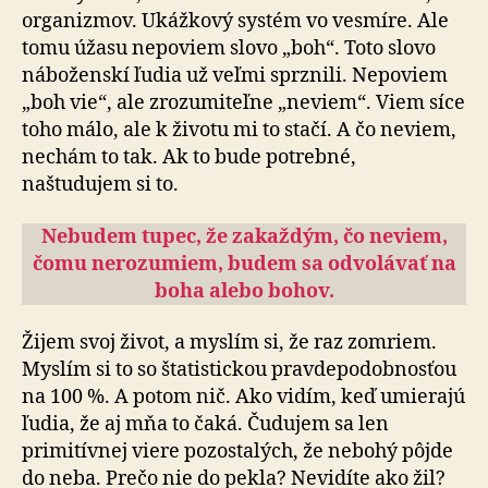
organizmov. Ukážkový systém vo vesmíre. Ale
tomu úžasu nepoviem slovo „boh“. Toto slovo
náboženskí ľudia už veľmi sprznili. Nepoviem
„boh vie“, ale zrozumiteľne „neviem“. Viem síce
toho málo, ale k životu mi to stačí. A čo neviem,
nechám to tak. Ak to bude potrebné,
naštudujem si to.
Nebudem tupec, že zakaždým, čo neviem,
čomu nerozumiem, budem sa odvolávať na
boha alebo bohov.
Žijem svoj život, a myslím si, že raz zomriem.
Myslím si to so štatistickou pravdepodobnosťou
na 100 %. A potom nič. Ako vidím, keď umierajú
ľudia, že aj mňa to čaká. Ču­du­jem sa len
primitívnej viere pozostalých, že nebohý pôjde
do neba. Prečo nie do pekla? Nevidíte ako žil?