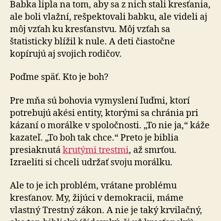
Babka lipla na tom, aby sa z nich stali kresťania,
ale boli vlažní, rešpektovali babku, ale videli aj
môj vzťah ku kresťanstvu. Môj vzťah sa
štatisticky blížil k nule. A deti čiastočne
kopírujú aj svojich rodičov.
Poďme späť. Kto je boh?
Pre mňa sú bohovia vymyslení ľuďmi, ktorí
potrebujú akési entity, ktorými sa chránia pri
kázaní o morálke v spoločnosti. „To nie ja,“ káže
kazateľ. „To boh tak chce.“ Preto je biblia
presiaknutá
krutými trestmi
, až smrťou.
Izraeliti si chceli udržať svoju morálku.
Ale to je ich problém, vrátane problému
kresťanov. My, žijúci v demokracii, máme
vlastný Trestný zákon. A nie je taký krvilačný,