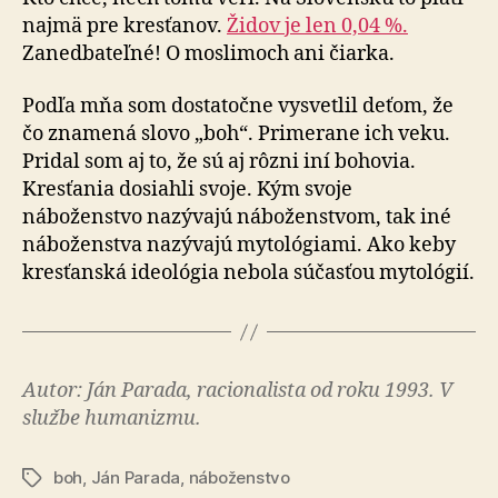
najmä pre kresťanov.
Židov je len 0,04 %.
Zanedbateľné! O mos­li­moch ani čiarka.
Podľa mňa som dostatočne vysvetlil deťom, že
čo zna­me­ná slovo „boh“. Primerane ich veku.
Pridal som aj to, že sú aj rôzni iní bohovia.
Kresťania dosiahli svoje. Kým svoje
náboženstvo nazývajú náboženstvom, tak iné
ná­bo­žen­stva nazývajú mytológiami. Ako keby
kresťanská ide­o­ló­gia nebola súčasťou mytológií.
Autor: Ján Parada, racionalista od roku 1993. V
službe humanizmu.
boh
,
Ján Parada
,
náboženstvo
Značky