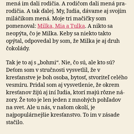
mená im dali rodičia. A rodičom dali mená pra­
ro­di­čia. A tak ďalej. My, ľudia, dávame aj svojím
miláčikom mená. Moje tri mačičky som
pomenoval:
Milka, Mia a Tulka
. A nikto sa
neopýta, čo je Milka. Keby sa niekto takto
opýtal, odpovedal by som, že Milka je aj druh
čo­ko­lády.
Tak je to aj s „bohmi“. Nie, čo sú, ale kto sú?
Deťom som v stručnosti vysvetlil, že v
kresťanstve je boh osoba, bytosť, stvoriteľ celého
vesmíru. Pridal som aj vysvetlenie, že okrem
kresťanov žijú aj iní ľudia, ktorí majú rôzne ná­
zo­ry. Že toto je len jeden z mnohých pohľadov
na svet. Ale u nás, v našom okolí, je
najpopulárnejšie kresťanstvo. To im v zásade
stačilo.