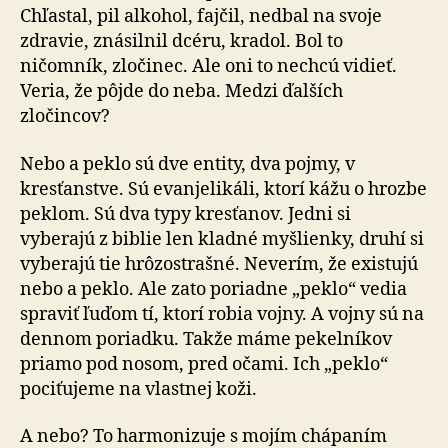
Chľastal, pil alkohol, fajčil, nedbal na svoje
zdravie, znásilnil dcéru, kradol. Bol to
ničomník, zločinec. Ale oni to nechcú vidieť.
Veria, že pôjde do neba. Medzi ďalších
zločincov?
Nebo a peklo sú dve entity, dva pojmy, v
kresťanstve. Sú evanjelikáli, ktorí kážu o hrozbe
peklom. Sú dva typy kresťanov. Jedni si
vyberajú z biblie len kladné myšlienky, druhí si
vyberajú tie hrôzostrašné. Neverím, že existujú
nebo a peklo. Ale zato poriadne „peklo“ vedia
spraviť ľuďom tí, ktorí robia vojny. A vojny sú na
dennom po­riad­ku. Takže máme pekelníkov
priamo pod nosom, pred oča­mi. Ich „peklo“
pociťujeme na vlastnej koži.
A nebo? To harmonizuje s mojím chápaním