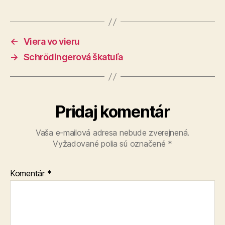
←
Viera vo vieru
→
Schrödingerová škatuľa
Pridaj komentár
Vaša e-mailová adresa nebude zverejnená.
Vyžadované polia sú označené
*
Komentár
*