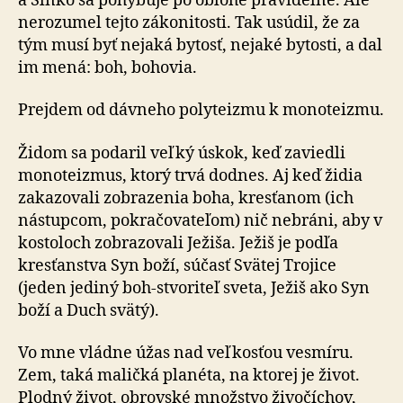
a Slnko sa pohybuje po oblohe pravidelne. Ale
nerozumel tejto zá­ko­ni­tos­ti. Tak usúdil, že za
tým musí byť nejaká bytosť, ne­ja­ké by­tos­ti, a dal
im mená: boh, bohovia.
Prejdem od dávneho polyteizmu k monoteizmu.
Židom sa podaril veľký úskok, keď zaviedli
monoteizmus, ktorý trvá dodnes. Aj keď židia
zakazovali zobrazenia boha, kresťanom (ich
nástupcom, pokračovateľom) nič nebráni, aby v
kostoloch zobrazovali Ježiša. Ježiš je podľa
kresťanstva Syn boží, súčasť Svätej Trojice
(jeden jediný boh-stvoriteľ sveta, Ježiš ako Syn
boží a Duch svätý).
Vo mne vládne úžas nad veľkosťou vesmíru.
Zem, taká maličká planéta, na ktorej je život.
Plodný život, obrovské množstvo živočíchov,