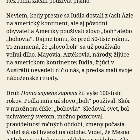
než ľudia začali používať písmo.
Neviem, kedy presne sa ľudia dostali z (asi) Ázie
na ame­rický kontinent, ale aj pôvodní
obyvatelia Ameriky po­u­ží­va­li slovo „boh“ alebo
„bohovia“. Dajme tomu, že pred 50-tisíc rokmi.
To znamená, že „slovo boh“ sa už používalo
veľmi dlho. Mayovia, Aztékovia, národy, žijúce
na ame­ric­kom kontinente; ľudia, žijúci v
Austrálii nevedeli nič o nás, a predsa mali svoje
náboženské rituály.
Druh
Homo sapiens sapiens
žil vyše 100-tisíc
rokov. Podľa mňa už slovo „boh“ používal. Skôr
v množnom čísle: „bohovia“. Sledoval svet, bol
uchvátený svetom, možno pozoroval
pravidelnosť ročných období, zmeny počasia.
Videl stálosť hviezd na oblohe. Videl, že Mesiac