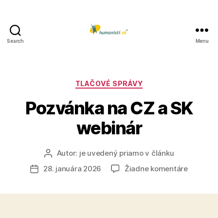
Search
Menu
Humanisti.sk
Kategórie
TLAČOVÉ SPRÁVY
Pozvánka na CZ a SK
webinár
Autor:
je uvedený priamo v článku
Autor
článku
na
28. januára 2026
Žiadne komentáre
Dátum
Pozvánk
článku
na
CZ
a