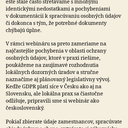
ešte stále často stretávame s mnohými
identickými nedostatkami a pochybeniami
v dokumentácii k spracúvaniu osobných údajov
či do­kon­ca s tým, že potrebné dokumenty
chýbajú úplne.
V rámci webináru sa preto zameriame na
najčastejšie pochybenia v oblasti ochrany
osobných údajov, ktoré v praxi riešime,
poukážeme na zaujímavé rozhodnutia
lokálnych dozorných úradov a stručne
naznačíme aj plánovaný legislatívny vývoj.
Keďže GDPR platí síce v Česku ako aj na
Slovensku, ale lokálna prax sa čiastočne
odlišuje, pripravili sme si webinár ako
československý.
Pokiaľ zbierate údaje zamestnancov, spra­cú­va­te