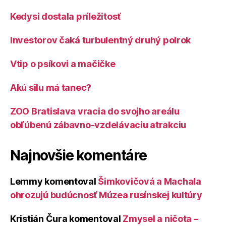
Kedysi dostala príležitosť
Investorov čaká turbulentný druhý polrok
Vtip o psíkovi a mačičke
Akú silu má tanec?
ZOO Bratislava vracia do svojho areálu
obľúbenú zábavno-vzdelávaciu atrakciu
Najnovšie komentáre
Lemmy
komentoval
Šimkovičová a Machala
ohrozujú budúcnosť Múzea rusínskej kultúry
Kristián Čura
komentoval
Zmysel a ničota –