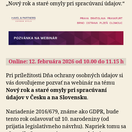
SK
„Nový rok a staré omyly pri spracúvaní údajov.“
webinár
Online: 12. februára 2026 od 10.00 do 11.15 h
Pri príležitosti Dňa ochrany osobných údajov si
vás do­vo­ľu­je­me pozvať na webinár na tému
Nový rok a staré omyly pri spracúvaní
údajov v Česku a na Slovensku
.
Nariadenie 2016/679, známe ako GDPR, bude
tento rok oslavovať už 10. narodeniny (od
prijatia legislatívneho návrhu). Napriek tomu sa