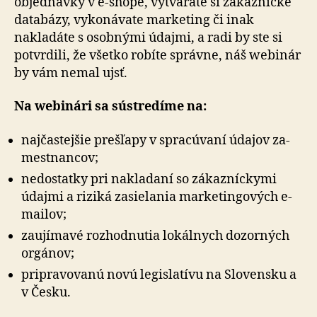
ob­jed­náv­ky v e-shope, vytvárate si zákaznícke
databázy, vy­ko­ná­va­te marketing či inak
nakladáte s osobnými údajmi, a radi by ste si
potvrdili, že všetko robíte správne, náš webinár
by vám nemal ujsť.
Na webinári sa sústredíme na:
najčastejšie prešľapy v spracúvaní údajov za­
mes­tnan­cov;
nedostatky pri nakladaní so zákazníckymi
údajmi a ri­zi­ká zasielania marketingových e-
mailov;
zaujímavé rozhodnutia lokálnych dozorných
orgánov;
pripravovanú novú legislatívu na Slovensku a
v Česku.