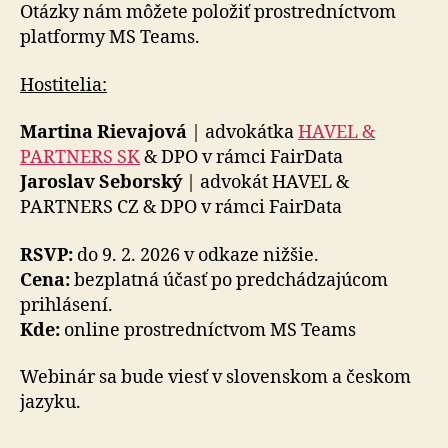
Otázky nám môžete položiť prostredníctvom
platformy MS Teams.
Hostitelia:
Martina Rievajová
| advokátka
HAVEL &
PARTNERS SK
& DPO v rámci FairData
Jaroslav Seborský
| advokát HAVEL &
PARTNERS CZ & DPO v rámci FairData
RSVP:
do 9. 2. 2026 v odkaze nižšie.
Cena:
bezplatná účasť po predchádzajúcom
prihlásení.
Kde:
online prostredníctvom MS Teams
Webinár sa bude viesť v slovenskom a českom
jazyku.