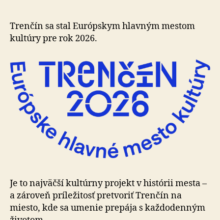
–
Európske
hlavné
Trenčín sa stal Európskym hlavným mestom
mesto
kultúry pre rok 2026.
kultúry
Je to najväčší kultúrny projekt v histórii mesta –
a zá­ro­veň príležitosť pretvoriť Trenčín na
miesto, kde sa umenie prepája s každodenným