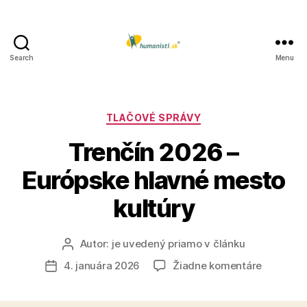
Search
Menu
Humanisti.sk
Kategórie
TLAČOVÉ SPRÁVY
Trenčín 2026 –
Európske hlavné mesto
kultúry
Autor:
je uvedený priamo v článku
Autor
článku
na
4. januára 2026
Žiadne komentáre
Dátum
Trenčín
článku
2026