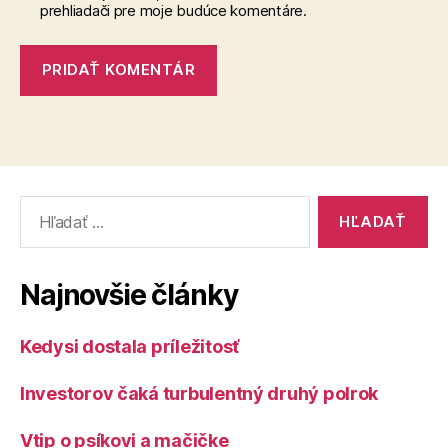
prehliadači pre moje budúce komentáre.
Vyhľadať:
Najnovšie články
Kedysi dostala príležitosť
Investorov čaká turbulentný druhý polrok
Vtip o psíkovi a mačičke