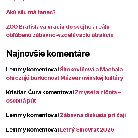
Akú silu má tanec?
ZOO Bratislava vracia do svojho areálu
obľúbenú zábavno-vzdelávaciu atrakciu
Najnovšie komentáre
Lemmy
komentoval
Šimkovičová a Machala
ohrozujú budúcnosť Múzea rusínskej kultúry
Kristián Čura
komentoval
Zmysel a ničota –
osobná púť
Lemmy
komentoval
Zábavná diskusia pri čaji
Lemmy
komentoval
Letný Slnovrat 2026