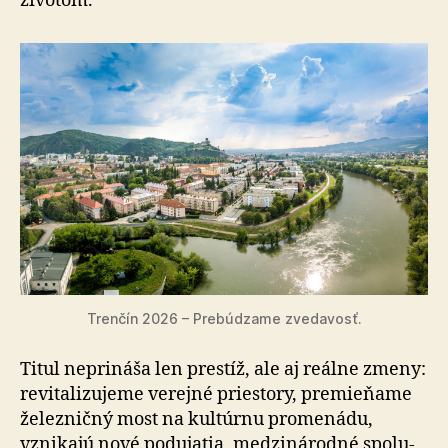
životom.
Trenčín 2026 – Prebúdzame zvedavosť.
Titul neprináša len prestíž, ale aj reálne zmeny:
re­vi­ta­li­zu­je­me verejné priestory, premieňame
železničný most na kultúrnu promenádu,
vznikajú nové podujatia, me­dzi­ná­rod­né spo­lu­