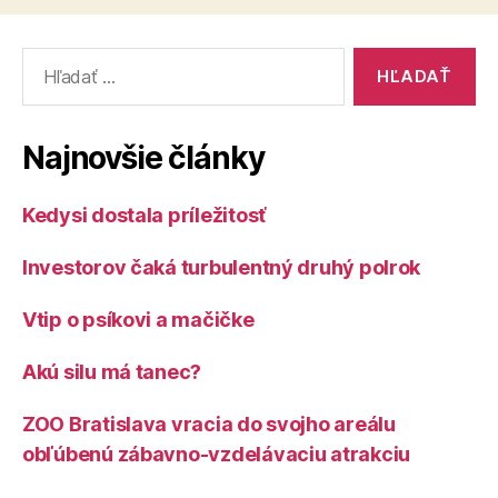
Vyhľadať:
Najnovšie články
Kedysi dostala príležitosť
Investorov čaká turbulentný druhý polrok
Vtip o psíkovi a mačičke
Akú silu má tanec?
ZOO Bratislava vracia do svojho areálu
obľúbenú zábavno-vzdelávaciu atrakciu