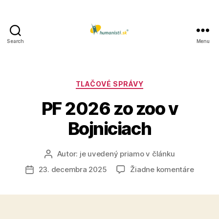
Search
Menu
Humanisti.sk
Kategórie
TLAČOVÉ SPRÁVY
PF 2026 zo zoo v
Bojniciach
Autor:
je uvedený priamo v článku
Autor
článku
na
23. decembra 2025
Žiadne komentáre
Dátum
PF
článku
2026
zo
zoo