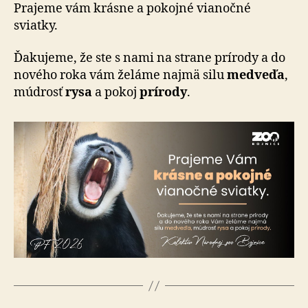
v
Prajeme vám krásne a pokojné vianočné
Bojnici
sviatky.
Ďakujeme, že ste s nami na strane prírody a do
nového roka vám želáme najmä silu
medveďa
,
múdrosť
rysa
a pokoj
prírody
.